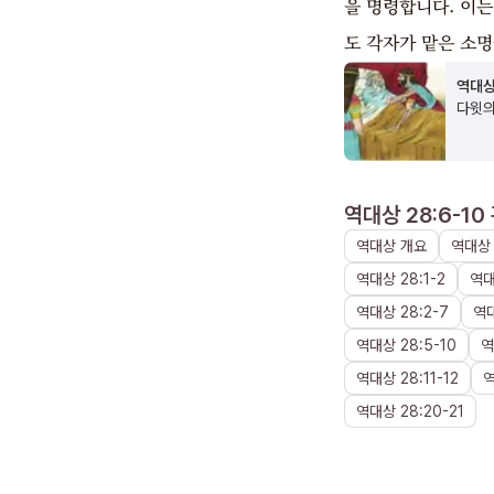
을 명령합니다. 이
도 각자가 맡은 소
역대상
다윗의
역대상 28:6-10
역대상
개요
역대상
역대상
28
:
1
-
2
역
역대상
28
:
2
-
7
역
역대상
28
:
5
-
10
역
역대상
28
:
11
-
12
역대상
28
:
20
-
21