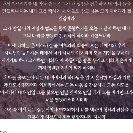
내게 이르시기를 네 아들 솔로몬 그가 내 성전을 건축하고 내 여러 뜰을
만들리니 이는 내가 그를 택하여 내 아들로 삼고 나는 그의 아버지가 될
것임이라
그가 만일 나의 계명과 법도를 힘써 준행하기를 오늘과 같이 하면 내가
그의 나라를 영원히 견고하게 하리라 하셨느니라
이제 너희는 온 이스라엘 곧 여호와의 회중이 보는 데에서와 우리
하나님이 들으시는 데에서 너희 하나님 여호와의 모든 계명을 구하여
지키기로 하라 그리하면 너희가 이 아름다운 땅을 누리고 너희 후손에게
끼쳐 영원한 기업이 되게 하리라
내 아들 솔로몬아 너는 네 아버지의 하나님을 알고 온전한 마음과 기쁜
뜻으로 섬길지어다 여호와께서는 모든 마음을 감찰하사 모든 의도를
아시나니 네가 만일 그를 찾으면 만날 것이요 만일 네가 그를 버리면 그가
너를 영원히 버리시리라
그런즉 이제 너는 삼갈지어다 여호와께서 너를 택하여 성전의 건물을
건축하게 하셨으니 힘써 행할지니라 하니라
역대상 28:6-10
10
절