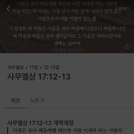
다윗은 유다 베들레헴 에브랏 사람 이새라 하는 사람의
공유하기
아들이었는데 이새는 사울 당시 사람 중에 나이가 많아 늙은
사람으로서 여덟 아들이 있는 중
그 장성한 세 아들은 사울을 따라 싸움에 나갔으니 싸움에 나간
세 아들의 이름은 장자 엘리압이요 그 다음은 아비나답이요
셋째는 삼마며
사무엘상 17:12-13
사무엘상
>
17장
>
12-13
절
사무엘상
17
:
12-13
해설
노트 0
사무엘상 17:12-13
개역개정
다윗은 유다 베들레헴 에브랏 사람 이새라 하는 사람의