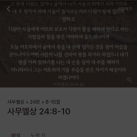
그 후에 다윗도 일어나 굴에서 나가 사울의 뒤에서 외쳐 이르되
공유하기
내 주 왕이여 하매 사울이 돌아보는지라 다윗이 땅에 엎드려
절하고
다윗이 사울에게 이르되 보소서 다윗이 왕을 해하려 한다고 하는
사람들의 말을 왕은 어찌하여 들으시나이까
오늘 여호와께서 굴에서 왕을 내 손에 넘기신 것을 왕이 아셨을
것이니이다 어떤 사람이 나를 권하여 왕을 죽이라 하였으나 내가
왕을 아껴 말하기를 나는 내 손을 들어 내 주를 해하지
아니하리니 그는 여호와의 기름 부음을 받은 자이기 때문이라
하였나이다
사무엘상 24:8-10
사무엘상
>
24장
>
8-10
절
사무엘상
24
:
8-10
해설
노트 0