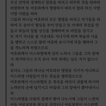
우신 언약과 경계하신 말씀을 버리고 허무한 것을 뒤따라
앗수르에 사로잡혀 가서 오늘까지 이르렀더라
허망하며 또 여호와께서 명령하사 따르지 말라 하신 사방
열왕기하 17:5-23
이방 사람을 따라
그들의 하나님 여호와의 모든 명령을 버리고 자기들을 위
하여 두 송아지 형상을 부어 만들고 또 아세라 목상을 만
들고 하늘의 일월 성신을 경배하며 또 바알을 섬기고
또 자기 자녀를 불 가운데로 지나가게 하며 복술과 사술
을 행하고 스스로 팔려 여호와 보시기에 악을 행하여 그
를 격노하게 하였으므로
여호와께서 이스라엘에게 심히 노하사 그들을 그의 앞에
서 제거하시니 오직 유다 지파 외에는 남은 자가 없으니
라
유다도 그들의 하나님 여호와의 명령을 지키지 아니하고
이스라엘 사람들이 만든 관습을 행하였으므로
여호와께서 이스라엘의 온 족속을 버리사 괴롭게 하시며
노략꾼의 손에 넘기시고 마침내 그의 앞에서 쫓아내시니
라
이스라엘을 다윗의 집에서 찢어 나누시매 그들이 느밧의
아들 여로보암을 왕으로 삼았더니 여로보암이 이스라엘