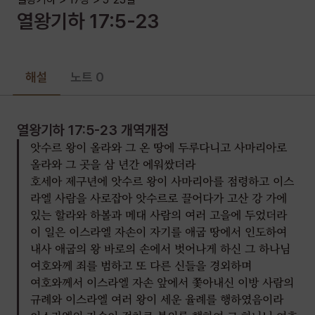
산당에서 분향하며 또 악을 행하여 여호와를 격노하게 하였으며
열왕기하
17
:
5-23
또 우상을 섬겼으니 이는 여호와께서 그들에게 행하지 말라고
말씀하신 일이라
여호와께서 각 선지자와 각 선견자를 통하여 이스라엘과
해설
노트 0
유다에게 지정하여 이르시기를 너희는 돌이켜 너희 악한 길에서
떠나 나의 명령과 율례를 지키되 내가 너희 조상들에게 명령하고
또 내 종 선지자들을 통하여 너희에게 전한 모든 율법대로 행하라
열왕기하 17:5-23
개역개정
하셨으나
앗수르 왕이 올라와 그 온 땅에 두루다니고 사마리아로
올라와 그 곳을 삼 년간 에워쌌더라
그들이 듣지 아니하고 그들의 목을 곧게 하기를 그들의 하나님
호세아 제구년에 앗수르 왕이 사마리아를 점령하고 이스
여호와를 믿지 아니하던 그들 조상들의 목 같이 하여
라엘 사람을 사로잡아 앗수르로 끌어다가 고산 강 가에
여호와의 율례와 여호와께서 그들의 조상들과 더불어 세우신
있는 할라와 하볼과 메대 사람의 여러 고을에 두었더라
언약과 경계하신 말씀을 버리고 허무한 것을 뒤따라 허망하며 또
이 일은 이스라엘 자손이 자기를 애굽 땅에서 인도하여
여호와께서 명령하사 따르지 말라 하신 사방 이방 사람을 따라
내사 애굽의 왕 바로의 손에서 벗어나게 하신 그 하나님
그들의 하나님 여호와의 모든 명령을 버리고 자기들을 위하여 두
여호와께 죄를 범하고 또 다른 신들을 경외하며
송아지 형상을 부어 만들고 또 아세라 목상을 만들고 하늘의
여호와께서 이스라엘 자손 앞에서 쫓아내신 이방 사람의
규례와 이스라엘 여러 왕이 세운 율례를 행하였음이라
일월 성신을 경배하며 또 바알을 섬기고