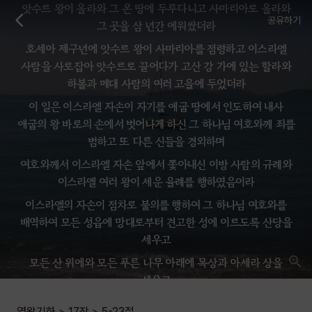
앗수르 왕이 올라와 그 온 땅에 두루다니고 사마리아로 올라와
공유하기
그 곳을 삼 년간 에워쌌더라
호세아 제구년에 앗수르 왕이 사마리아를 점령하고 이스라엘
사람을 사로잡아 앗수르로 끌어다가 고산 강 가에 있는 할라와
하볼과 메대 사람의 여러 고을에 두었더라
이 일은 이스라엘 자손이 자기를 애굽 땅에서 인도하여 내사
애굽의 왕 바로의 손에서 벗어나게 하신 그 하나님 여호와께 죄를
범하고 또 다른 신들을 경외하며
여호와께서 이스라엘 자손 앞에서 쫓아내신 이방 사람의 규례와
이스라엘 여러 왕이 세운 율례를 행하였음이라
이스라엘의 자손이 점차로 불의를 행하여 그 하나님 여호와를
배역하여 모든 성읍에 망대로부터 견고한 성에 이르도록 산당을
세우고
모든 산 위에와 모든 푸른 나무 아래에 목상과 아세라 상을
세우고
또 여호와께서 그들 앞에서 물리치신 이방 사람 같이 그 곳 모든
열왕기하
>
17장
>
5-23
절