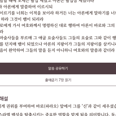
말할 때에 모세는 팔십 세였고 아론은 팔십삼 세였더라
와 아론에게 말씀하여 이르시되
이르기를 너희는 이적을 보이라 하거든 너는 아론에게 말하기를 너
 하라 그것이 뱀이 되리라
로에게 가서 여호와께서 명령하신 대로 행하여 아론이 바로와 그의
라
마술사들을 부르매 그 애굽 요술사들도 그들의 요술로 그와 같이 
를 던지매 뱀이 되었으나 아론의 지팡이가 그들의 지팡이를 삼키니
음이 완악하여 그들의 말을 듣지 아니하니 여호와의 말씀과 같더라
말씀 공유하기
출애굽기
7장
읽기
해설
 권위를 부여하여 바로(파라오) 앞에서 그를 '신'과 같이 세우셨
스라엘 백성을 탈출시키는 중요한 역할을 맡게 됨을 의미합니다. 동