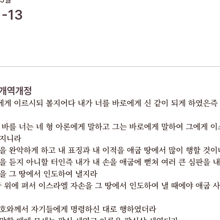
말하기를 너의 지팡이를 들어서 바로 앞에 던지라 하라 그것이 뱀이
1-13
되리라
모세와 아론이 바로에게 가서 여호와께서 명령하신 대로 행하여 아론이
바로와 그의 신하 앞에 지팡이를 던지니 뱀이 된지라
바로도 현인들과 마술사들을 부르매 그 애굽 요술사들도 그들의 요술로
그와 같이 행하되
각 사람이 지팡이를 던지매 뱀이 되었으나 아론의 지팡이가 그들의
개역개정
지팡이를 삼키니라
게 이르시되 볼지어다 내가 너를 바로에게 신 같이 되게 하였은즉 
그러나 바로의 마음이 완악하여 그들의 말을 듣지 아니하니 여호와의
 바를 너는 네 형 아론에게 말하고 그는 바로에게 말하여 그에게 이
말씀과 같더라
할지니라
출애굽기 7:1-13
을 완악하게 하고 내 표징과 내 이적을 애굽 땅에서 많이 행할 것이
을 듣지 아니할 터인즉 내가 내 손을 애굽에 뻗쳐 여러 큰 심판을 내
을 그 땅에서 인도하여 낼지라
굽 위에 펴서 이스라엘 자손을 그 땅에서 인도하여 낼 때에야 애굽 
여호와께서 자기들에게 명령하신 대로 행하였더라