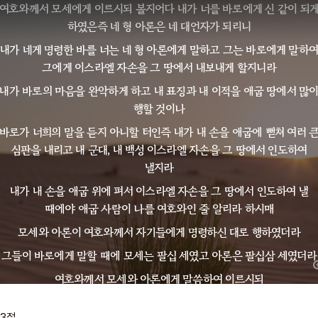
여호와께서 모세에게 이르시되 볼지어다 내가 너를 바로에게 신 같이 되
하였은즉 네 형 아론은 네 대언자가 되리니
내가 네게 명령한 바를 너는 네 형 아론에게 말하고 그는 바로에게 말하
그에게 이스라엘 자손을 그 땅에서 내보내게 할지니라
내가 바로의 마음을 완악하게 하고 내 표징과 내 이적을 애굽 땅에서 많
행할 것이나
바로가 너희의 말을 듣지 아니할 터인즉 내가 내 손을 애굽에 뻗쳐 여러 
심판을 내리고 내 군대, 내 백성 이스라엘 자손을 그 땅에서 인도하여
낼지라
내가 내 손을 애굽 위에 펴서 이스라엘 자손을 그 땅에서 인도하여 낼
때에야 애굽 사람이 나를 여호와인 줄 알리라 하시매
모세와 아론이 여호와께서 자기들에게 명령하신 대로 행하였더라
그들이 바로에게 말할 때에 모세는 팔십 세였고 아론은 팔십삼 세였더라
여호와께서 모세와 아론에게 말씀하여 이르시되
바로가 너희에게 이르기를 너희는 이적을 보이라 하거든 너는 아론에게
13
절