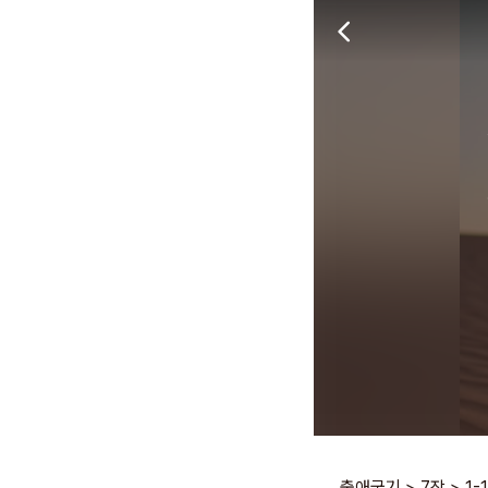
출애굽기
>
7장
>
1-