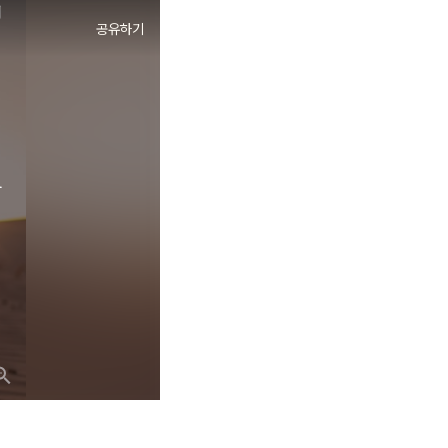
게
공유하기
여
이
큰