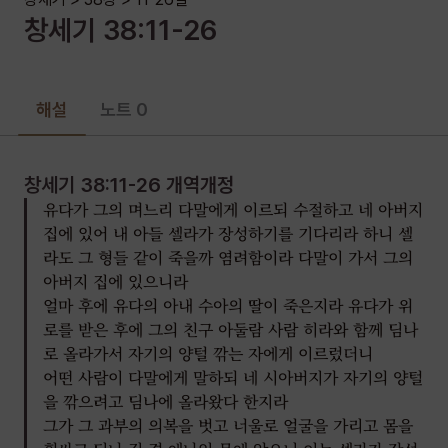
당신이 그것을 줄 때까지 담보물을 주겠느냐
창세기
38
:
11-26
유다가 이르되 무슨 담보물을 네게 주랴 그가 이르되 당신의
도장과 그 끈과 당신의 손에 있는 지팡이로 하라 유다가
그것들을 그에게 주고 그에게로 들어갔더니 그가 유다로
해설
노트 0
말미암아 임신하였더라
그가 일어나 떠나가서 그 너울을 벗고 과부의 의복을 도로
입으니라
창세기 38:11-26
개역개정
유다가 그의 며느리 다말에게 이르되 수절하고 네 아버지
유다가 그 친구 아둘람 사람의 손에 부탁하여 염소 새끼를
집에 있어 내 아들 셀라가 장성하기를 기다리라 하니 셀
보내고 그 여인의 손에서 담보물을 찾으려 하였으나 그가 그
라도 그 형들 같이 죽을까 염려함이라 다말이 가서 그의
여인을 찾지 못한지라
아버지 집에 있으니라
그가 그 곳 사람에게 물어 이르되 길 곁 에나임에 있던 창녀가
얼마 후에 유다의 아내 수아의 딸이 죽은지라 유다가 위
어디 있느냐 그들이 이르되 여기는 창녀가 없느니라
로를 받은 후에 그의 친구 아둘람 사람 히라와 함께 딤나
그가 유다에게로 돌아와 이르되 내가 그를 찾지 못하였고 그 곳
로 올라가서 자기의 양털 깎는 자에게 이르렀더니
사람도 이르기를 거기에는 창녀가 없다 하더이다 하더라
어떤 사람이 다말에게 말하되 네 시아버지가 자기의 양털
을 깎으려고 딤나에 올라왔다 한지라
유다가 이르되 그로 그것을 가지게 두라 우리가 부끄러움을
그가 그 과부의 의복을 벗고 너울로 얼굴을 가리고 몸을
당할까 하노라 내가 이 염소 새끼를 보냈으나 그대가 그를 찾지