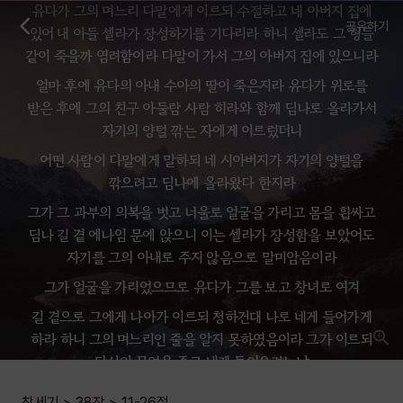
유다가 그의 며느리 다말에게 이르되 수절하고 네 아버지 집에
공유하기
있어 내 아들 셀라가 장성하기를 기다리라 하니 셀라도 그 형들
같이 죽을까 염려함이라 다말이 가서 그의 아버지 집에 있으니라
얼마 후에 유다의 아내 수아의 딸이 죽은지라 유다가 위로를
받은 후에 그의 친구 아둘람 사람 히라와 함께 딤나로 올라가서
자기의 양털 깎는 자에게 이르렀더니
어떤 사람이 다말에게 말하되 네 시아버지가 자기의 양털을
깎으려고 딤나에 올라왔다 한지라
그가 그 과부의 의복을 벗고 너울로 얼굴을 가리고 몸을 휩싸고
딤나 길 곁 에나임 문에 앉으니 이는 셀라가 장성함을 보았어도
자기를 그의 아내로 주지 않음으로 말미암음이라
그가 얼굴을 가리었으므로 유다가 그를 보고 창녀로 여겨
길 곁으로 그에게 나아가 이르되 청하건대 나로 네게 들어가게
하라 하니 그의 며느리인 줄을 알지 못하였음이라 그가 이르되
당신이 무엇을 주고 내게 들어오려느냐
유다가 이르되 내가 내 떼에서 염소 새끼를 주리라 그가 이르되
창세기
>
38장
>
11-26
절