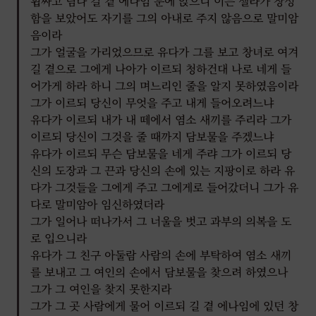
휩싸고 딤나 길 곁 에나임 문에 앉으니 이는 셀라가 장성
못하였느니라
함을 보았어도 자기를 그의 아내로 주지 않음으로 말미암
석 달쯤 후에 어떤 사람이 유다에게 일러 말하되 네 며느리
음이라
다말이 행음하였고 그 행음함으로 말미암아 임신하였느니라
그가 얼굴을 가리었으므로 유다가 그를 보고 창녀로 여겨
유다가 이르되 그를 끌어내어 불사르라
길 곁으로 그에게 나아가 이르되 청하건대 나로 네게 들
어가게 하라 하니 그의 며느리인 줄을 알지 못하였음이라
여인이 끌려나갈 때에 사람을 보내어 시아버지에게 이르되 이
그가 이르되 당신이 무엇을 주고 내게 들어오려느냐
물건 임자로 말미암아 임신하였나이다 청하건대 보소서 이
유다가 이르되 내가 내 떼에서 염소 새끼를 주리라 그가
도장과 그 끈과 지팡이가 누구의 것이니이까 한지라
이르되 당신이 그것을 줄 때까지 담보물을 주겠느냐
유다가 그것들을 알아보고 이르되 그는 나보다 옳도다 내가 그를
유다가 이르되 무슨 담보물을 네게 주랴 그가 이르되 당
내 아들 셀라에게 주지 아니하였음이로다 하고 다시는 그를
신의 도장과 그 끈과 당신의 손에 있는 지팡이로 하라 유
가까이 하지 아니하였더라
다가 그것들을 그에게 주고 그에게로 들어갔더니 그가 유
창세기 38:11-26
다로 말미암아 임신하였더라
그가 일어나 떠나가서 그 너울을 벗고 과부의 의복을 도
로 입으니라
유다가 그 친구 아둘람 사람의 손에 부탁하여 염소 새끼
를 보내고 그 여인의 손에서 담보물을 찾으려 하였으나
그가 그 여인을 찾지 못한지라
그가 그 곳 사람에게 물어 이르되 길 곁 에나임에 있던 창