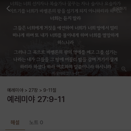
너희는 너희 선지자나 복술가나 꿈꾸는 자나 술사나 요술자가
공유하기
이르기를 너희가 바벨론의 왕을 섬기게 되지 아니하리라 하여도
너희는 듣지 말라
그들은 너희에게 거짓을 예언하여 너희가 너희 땅에서 멀리
떠나게 하며 또 내가 너희를 몰아내게 하며 너희를 멸망하게
하느니라
그러나 그 목으로 바벨론의 왕의 멍에를 메고 그를 섬기는
나라는 내가 그들을 그 땅에 머물러 밭을 갈며 거기서 살게
하리라 하셨다 하라 여호와의 말씀이니라 하시니라
예레미야 27:9-11
예레미야
>
27장
>
9-11
절
예레미야
27
:
9-11
해설
노트 0