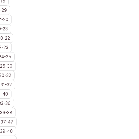
-
15
-
29
7
-
20
9
-
23
20
-
22
2
-
23
24
-
25
25
-
30
30
-
32
:
31
-
32
1
-
40
33
-
36
36
-
38
:
37
-
47
39
-
40