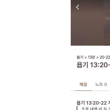
욥기
>
13장
>
20-2
욥기
13
:
20
해설
노트 0
욥기 13:20-22
오직 내게 이 두