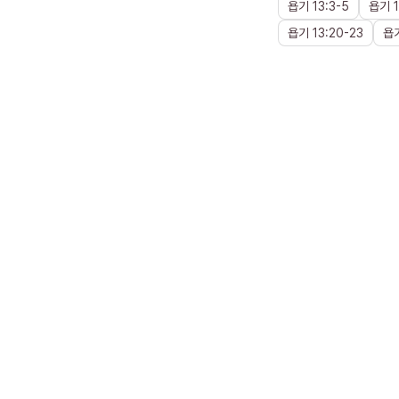
욥기
13
:
3
-
5
욥기
욥기
13
:
20
-
23
욥