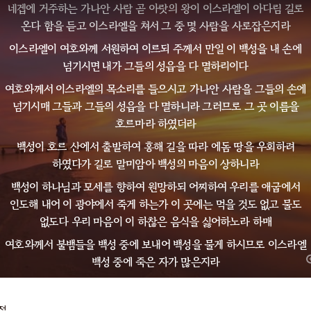
네겝에 거주하는 가나안 사람 곧 아랏의 왕이 이스라엘이 아다림 길로
온다 함을 듣고 이스라엘을 쳐서 그 중 몇 사람을 사로잡은지라
이스라엘이 여호와께 서원하여 이르되 주께서 만일 이 백성을 내 손에
넘기시면 내가 그들의 성읍을 다 멸하리이다
여호와께서 이스라엘의 목소리를 들으시고 가나안 사람을 그들의 손에
넘기시매 그들과 그들의 성읍을 다 멸하니라 그러므로 그 곳 이름을
호르마라 하였더라
백성이 호르 산에서 출발하여 홍해 길을 따라 에돔 땅을 우회하려
하였다가 길로 말미암아 백성의 마음이 상하니라
백성이 하나님과 모세를 향하여 원망하되 어찌하여 우리를 애굽에서
인도해 내어 이 광야에서 죽게 하는가 이 곳에는 먹을 것도 없고 물도
없도다 우리 마음이 이 하찮은 음식을 싫어하노라 하매
여호와께서 불뱀들을 백성 중에 보내어 백성을 물게 하시므로 이스라엘
백성 중에 죽은 자가 많은지라
백성이 모세에게 이르러 말하되 우리가 여호와와 당신을 향하여
원망함으로 범죄하였사오니 여호와께 기도하여 이 뱀들을 우리에게서
절