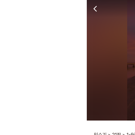
민수기
>
21장
>
1-9