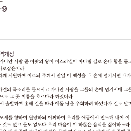
떠나게 하소서 모세가 백성을 위하여 기도하매
-9
여호와께서 모세에게 이르시되 불뱀을 만들어 장대 위에 매달아라 물린
자마다 그것을 보면 살리라
모세가 놋뱀을 만들어 장대 위에 다니 뱀에게 물린 자가 놋뱀을 쳐다본즉
모두 살더라
민수기 21:1-9
역개정
가나안 사람 곧 아랏의 왕이 이스라엘이 아다림 길로 온다 함을 듣
 사로잡은지라
께 서원하여 이르되 주께서 만일 이 백성을 내 손에 넘기시면 내가
엘의 목소리를 들으시고 가나안 사람을 그들의 손에 넘기시매 그
므로 그 곳 이름을 호르마라 하였더라
서 출발하여 홍해 길을 따라 에돔 땅을 우회하려 하였다가 길로 말
모세를 향하여 원망하되 어찌하여 우리를 애굽에서 인도해 내어 이
을 것도 없고 물도 없도다 우리 마음이 이 하찮은 음식을 싫어하노라