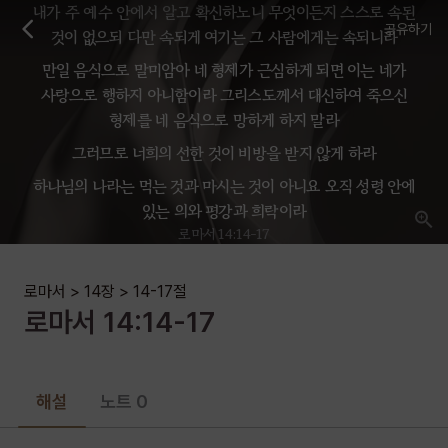
내가 주 예수 안에서 알고 확신하노니 무엇이든지 스스로 속된
공유하기
것이 없으되 다만 속되게 여기는 그 사람에게는 속되니라
만일 음식으로 말미암아 네 형제가 근심하게 되면 이는 네가
사랑으로 행하지 아니함이라 그리스도께서 대신하여 죽으신
형제를 네 음식으로 망하게 하지 말라
그러므로 너희의 선한 것이 비방을 받지 않게 하라
하나님의 나라는 먹는 것과 마시는 것이 아니요 오직 성령 안에
있는 의와 평강과 희락이라
로마서 14:14-17
로마서
>
14장
>
14-17
절
로마서
14
:
14-17
해설
노트 0