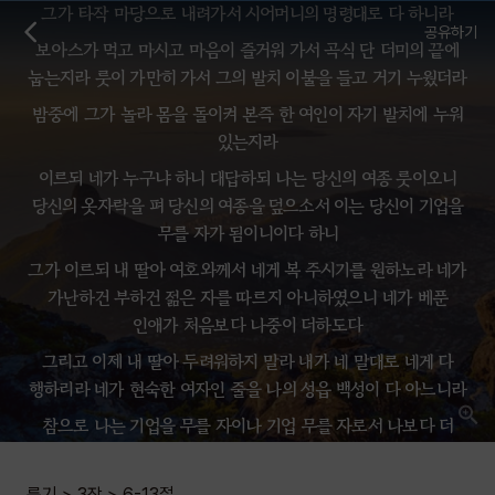
그가 타작 마당으로 내려가서 시어머니의 명령대로 다 하니라
공유하기
보아스가 먹고 마시고 마음이 즐거워 가서 곡식 단 더미의 끝에
눕는지라 룻이 가만히 가서 그의 발치 이불을 들고 거기 누웠더라
밤중에 그가 놀라 몸을 돌이켜 본즉 한 여인이 자기 발치에 누워
있는지라
이르되 네가 누구냐 하니 대답하되 나는 당신의 여종 룻이오니
당신의 옷자락을 펴 당신의 여종을 덮으소서 이는 당신이 기업을
무를 자가 됨이니이다 하니
그가 이르되 내 딸아 여호와께서 네게 복 주시기를 원하노라 네가
가난하건 부하건 젊은 자를 따르지 아니하였으니 네가 베푼
인애가 처음보다 나중이 더하도다
그리고 이제 내 딸아 두려워하지 말라 내가 네 말대로 네게 다
행하리라 네가 현숙한 여자인 줄을 나의 성읍 백성이 다 아느니라
참으로 나는 기업을 무를 자이나 기업 무를 자로서 나보다 더
가까운 사람이 있으니
이 밤에 여기서 머무르라 아침에 그가 기업 무를 자의 책임을 네게
룻기
>
3장
>
6-13
절