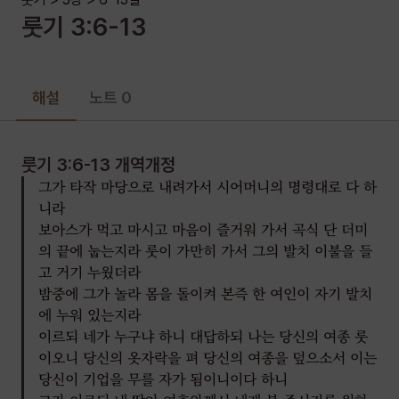
이행하려 하면 좋으니 그가 그 기업 무를 자의 책임을 행할
룻기
3
:
6-13
것이니라 만일 그가 기업 무를 자의 책임을 네게 이행하기를
기뻐하지 아니하면 여호와께서 살아 계심을 두고 맹세하노니
내가 기업 무를 자의 책임을 네게 이행하리라 아침까지 누워
해설
노트 0
있을지니라 하는지라
룻기 3:6-13
룻기 3:6-13
개역개정
그가 타작 마당으로 내려가서 시어머니의 명령대로 다 하
니라
보아스가 먹고 마시고 마음이 즐거워 가서 곡식 단 더미
의 끝에 눕는지라 룻이 가만히 가서 그의 발치 이불을 들
고 거기 누웠더라
밤중에 그가 놀라 몸을 돌이켜 본즉 한 여인이 자기 발치
에 누워 있는지라
이르되 네가 누구냐 하니 대답하되 나는 당신의 여종 룻
이오니 당신의 옷자락을 펴 당신의 여종을 덮으소서 이는
당신이 기업을 무를 자가 됨이니이다 하니