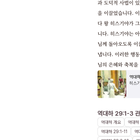
과 도덕적 사법이 
을 이끌었습니다. 이
다 왕 히스기야가 
니다. 히스기야는 아
님께 돌아오도록 이
냅니다. 이러한 행
님의 은혜와 축복을
역대하
히스기
역대하 29:1-3
관
역대하
개요
역대하
역대하
29
:
1
-
11
역