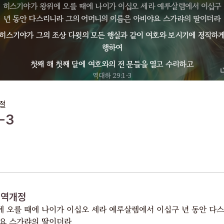
히스기야가 왕위에 오를 때에 나이가 이십오 세라 예루살렘에서 이십구
년 동안 다스리니라 그의 어머니의 이름은 아비야요 스가랴의 딸이더라
히스기야가 그의 조상 다윗의 모든 행실과 같이 여호와 보시기에 정직하
행하여
첫째 해 첫째 달에 여호와의 전 문들을 열고 수리하고
역대하 29:1-3
절
-3
개역개정
 오를 때에 나이가 이십오 세라 예루살렘에서 이십구 년 동안 다
요 스가랴의 딸이더라