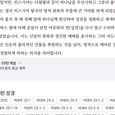
있었지만, 히스기야는 다윗왕과 같이 하나님을 우선시하고 그분의 율
는 결국 히스기야 왕국의 영적 회복과 부흥에 큰 기여를 하게 되었습
그의 통치 첫 해 첫째 달에 하나님께 헌신하며 성전을 정화하고 재개
하스 왕에 의해 문들이 닫힌 여호와의 전(성전)을 다시 열고 수리하
끌었습니다. 이는 신앙의 회복과 경건한 예배를 중시하는 그의 지도
동은 단순히 물리적인 건물을 복원하는 것을 넘어, 영적으로 메마른 
 경험하게 하려는 의지를 의미합니다.
 29장 해설
야 왕의 종교 개혁
련 성경
29장
역대하
29
:
1
역대하
29
:
2
역대하
29
:
3
역대하
29
:
1
-
2
역
대하
29
:
1
-
16
역대하
29
:
2
-
3
역대하
29
:
2
-
5
역대하
29
:
2
-
9
역대하