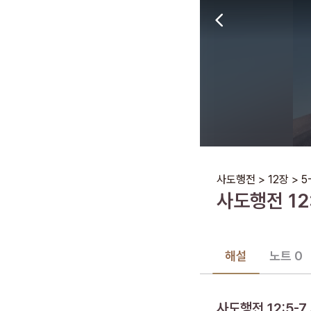
사도행전
>
12장
>
5
사도행전
12
해설
노트 0
사도행전 12:5-7