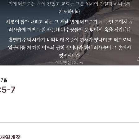
이에 베드로는 옥에 갇혔고 교회는 그를 위하여 간절히 하나님께
기도하더라
헤롯이 잡아 내려고 하는 그 전날 밤에 베드로가 두 군인 틈에서 두
쇠사슬에 매여 누워 자는데 파수꾼들이 문 밖에서 옥을 지키더니
홀연히 주의 사자가 나타나매 옥중에 광채가 빛나며 또 베드로의
옆구리를 쳐 깨워 이르되 급히 일어나라 하니 쇠사슬이 그 손에서
벗어지더라
사도행전 12:5-7
-7
절
:
5-7
개역개정