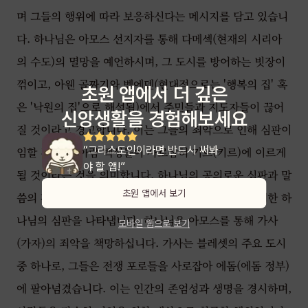
며 그들의 행위에 따라 보응하신다는 메시지를 담고 있습니
다. 하나님은 아모스 선지자를 통해 다메섹(현재의 시리아
의 수도)의 멸망을 예언하시며, 그 도시를 방어하는 빗장이
꺾이고, 아웬 골짜기와 벧에덴(현대적으로는 '행복의 집' 혹
초원 앱에서 더 깊은
은 '낙원의 집'으로 해석됨)에서 주민들과 지도자들이 끊어
신앙생활을 경험해보세요
질 것이라고 경고합니다. 이는 그들의 죄악으로 인해 심판이
“그리스도인이라면 반드시 써봐
임할 것이며, 아람 백성들이 사로잡혀 기르(키르)에 이르게
야 할 앱!”
될 것이라는 것을 의미합니다. 하나님의 공의로운 심판과 말
초원 앱에서 보기
씀의 확실성을 강조하며 다메섹과 그 주변 지역들에 대한 하
나님의 심판을 나타냅니다. 하나님은 아모스를 통해 가사
모바일 웹으로 보기
(가자)의 죄악을 책망하십니다. 가사는 블레셋의 주요 도시
중 하나로, 그들은 전쟁 포로들을 사로잡아 에돔(에돔 정부)
에 팔아넘겼습니다. 이는 인간의 존엄성과 생명을 경시하며,