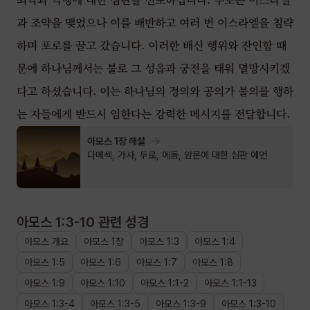
과 조약을 맺었으나 이를 배반하고 여러 번 이스라엘을 침략
하며 포로를 끌고 갔습니다. 이러한 배신 행위와 잔인함 때
문에 하나님께서는 불로 그 성읍과 궁전을 태워 멸망시키겠
다고 하셨습니다. 이는 하나님의 정의와 공의가 불의를 행하
는 자들에게 반드시 임한다는 강력한 메시지를 전달합니다.
아모스 1장 해설
다메섹, 가사, 두로, 에돔, 암몬에 대한 심판 예언
아모스 1:3-10
관련 성경
아모스
개요
아모스
1장
아모스
1
:
3
아모스
1
:
4
아모스
1
:
5
아모스
1
:
6
아모스
1
:
7
아모스
1
:
8
아모스
1
:
9
아모스
1
:
10
아모스
1
:
1
-
2
아모스
1
:
1
-
13
아모스
1
:
3
-
4
아모스
1
:
3
-
5
아모스
1
:
3
-
9
아모스
1
:
3
-
10