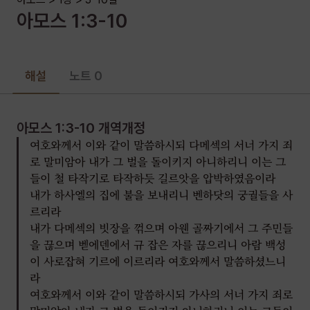
형제의 계약을 기억하지 아니하고 모든 사로잡은 자를 에돔에
아모스
1
:
3-10
넘겼음이라
내가 두로 성에 불을 보내리니 그 궁궐들을 사르리라
아모스 1:3-10
해설
노트 0
아모스 1:3-10
개역개정
여호와께서 이와 같이 말씀하시되 다메섹의 서너 가지 죄
로 말미암아 내가 그 벌을 돌이키지 아니하리니 이는 그
들이 철 타작기로 타작하듯 길르앗을 압박하였음이라
내가 하사엘의 집에 불을 보내리니 벤하닷의 궁궐들을 사
르리라
내가 다메섹의 빗장을 꺾으며 아웬 골짜기에서 그 주민들
을 끊으며 벧에덴에서 규 잡은 자를 끊으리니 아람 백성
이 사로잡혀 기르에 이르리라 여호와께서 말씀하셨느니
라
여호와께서 이와 같이 말씀하시되 가사의 서너 가지 죄로