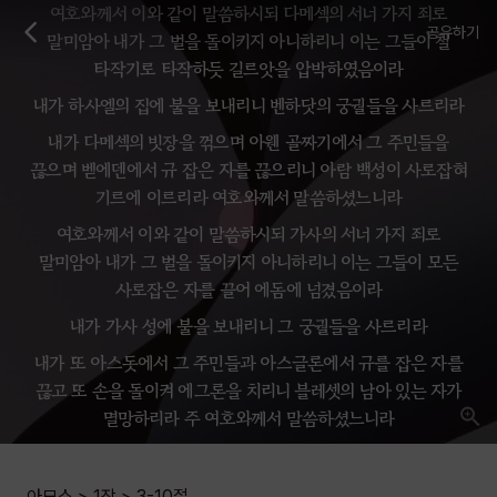
여호와께서 이와 같이 말씀하시되 다메섹의 서너 가지 죄로
공유하기
말미암아 내가 그 벌을 돌이키지 아니하리니 이는 그들이 철
타작기로 타작하듯 길르앗을 압박하였음이라
내가 하사엘의 집에 불을 보내리니 벤하닷의 궁궐들을 사르리라
내가 다메섹의 빗장을 꺾으며 아웬 골짜기에서 그 주민들을
끊으며 벧에덴에서 규 잡은 자를 끊으리니 아람 백성이 사로잡혀
기르에 이르리라 여호와께서 말씀하셨느니라
여호와께서 이와 같이 말씀하시되 가사의 서너 가지 죄로
말미암아 내가 그 벌을 돌이키지 아니하리니 이는 그들이 모든
사로잡은 자를 끌어 에돔에 넘겼음이라
내가 가사 성에 불을 보내리니 그 궁궐들을 사르리라
내가 또 아스돗에서 그 주민들과 아스글론에서 규를 잡은 자를
끊고 또 손을 돌이켜 에그론을 치리니 블레셋의 남아 있는 자가
멸망하리라 주 여호와께서 말씀하셨느니라
여호와께서 이와 같이 말씀하시되 두로의 서너 가지 죄로
말미암아 내가 그 벌을 돌이키지 아니하리니 이는 그들이 그
아모스
>
1장
>
3-10
절