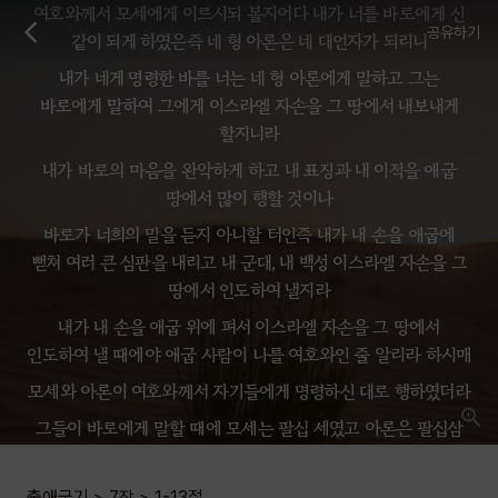
여호와께서 모세에게 이르시되 볼지어다 내가 너를 바로에게 신
공유하기
같이 되게 하였은즉 네 형 아론은 네 대언자가 되리니
내가 네게 명령한 바를 너는 네 형 아론에게 말하고 그는
바로에게 말하여 그에게 이스라엘 자손을 그 땅에서 내보내게
할지니라
내가 바로의 마음을 완악하게 하고 내 표징과 내 이적을 애굽
땅에서 많이 행할 것이나
바로가 너희의 말을 듣지 아니할 터인즉 내가 내 손을 애굽에
뻗쳐 여러 큰 심판을 내리고 내 군대, 내 백성 이스라엘 자손을 그
땅에서 인도하여 낼지라
내가 내 손을 애굽 위에 펴서 이스라엘 자손을 그 땅에서
인도하여 낼 때에야 애굽 사람이 나를 여호와인 줄 알리라 하시매
모세와 아론이 여호와께서 자기들에게 명령하신 대로 행하였더라
그들이 바로에게 말할 때에 모세는 팔십 세였고 아론은 팔십삼
세였더라
여호와께서 모세와 아론에게 말씀하여 이르시되
출애굽기
>
7장
>
1-13
절