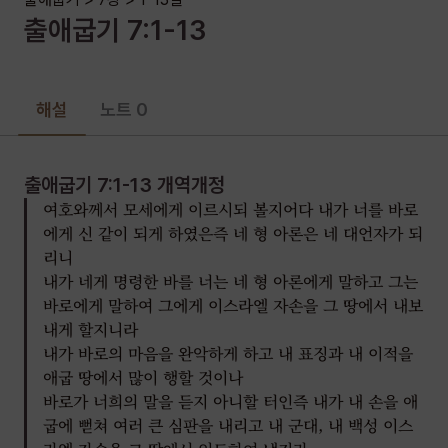
출애굽기
7
:
1-13
바로가 너희에게 이르기를 너희는 이적을 보이라 하거든 너는
아론에게 말하기를 너의 지팡이를 들어서 바로 앞에 던지라 하라
그것이 뱀이 되리라
모세와 아론이 바로에게 가서 여호와께서 명령하신 대로 행하여
해설
노트 0
아론이 바로와 그의 신하 앞에 지팡이를 던지니 뱀이 된지라
바로도 현인들과 마술사들을 부르매 그 애굽 요술사들도 그들의
출애굽기 7:1-13
개역개정
요술로 그와 같이 행하되
여호와께서 모세에게 이르시되 볼지어다 내가 너를 바로
각 사람이 지팡이를 던지매 뱀이 되었으나 아론의 지팡이가
에게 신 같이 되게 하였은즉 네 형 아론은 네 대언자가 되
그들의 지팡이를 삼키니라
리니
내가 네게 명령한 바를 너는 네 형 아론에게 말하고 그는
그러나 바로의 마음이 완악하여 그들의 말을 듣지 아니하니
바로에게 말하여 그에게 이스라엘 자손을 그 땅에서 내보
여호와의 말씀과 같더라
내게 할지니라
출애굽기 7:1-13
내가 바로의 마음을 완악하게 하고 내 표징과 내 이적을
애굽 땅에서 많이 행할 것이나
바로가 너희의 말을 듣지 아니할 터인즉 내가 내 손을 애
굽에 뻗쳐 여러 큰 심판을 내리고 내 군대, 내 백성 이스