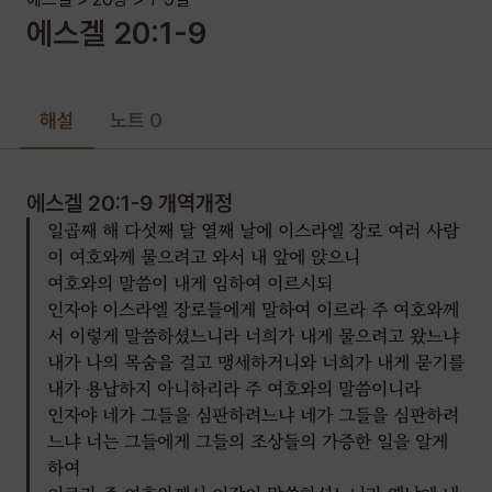
또 그들에게 이르기를 너희는 눈을 끄는 바 가증한 것을 각기
에스겔
20
:
1-9
버리고 애굽의 우상들로 말미암아 스스로 더럽히지 말라 나는
여호와 너희 하나님이니라 하였으나
그들이 내게 반역하여 내 말을 즐겨 듣지 아니하고 그들의 눈을
해설
노트 0
끄는 바 가증한 것을 각기 버리지 아니하며 애굽의 우상들을
떠나지 아니하므로 내가 말하기를 내가 애굽 땅에서 그들에게
나의 분노를 쏟으며 그들에게 진노를 이루리라 하였노라
에스겔 20:1-9
개역개정
그러나 내가 그들이 거주하는 이방인의 눈 앞에서 그들에게
일곱째 해 다섯째 달 열째 날에 이스라엘 장로 여러 사람
나타나 그들을 애굽 땅에서 인도하여 내었나니 이는 내 이름을
이 여호와께 물으려고 와서 내 앞에 앉으니
위함이라 내 이름을 그 이방인의 눈 앞에서 더럽히지 아니하려고
여호와의 말씀이 내게 임하여 이르시되
행하였음이라
인자야 이스라엘 장로들에게 말하여 이르라 주 여호와께
에스겔 20:1-9
서 이렇게 말씀하셨느니라 너희가 내게 물으려고 왔느냐
내가 나의 목숨을 걸고 맹세하거니와 너희가 내게 묻기를
내가 용납하지 아니하리라 주 여호와의 말씀이니라
인자야 네가 그들을 심판하려느냐 네가 그들을 심판하려
느냐 너는 그들에게 그들의 조상들의 가증한 일을 알게
하여