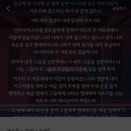
일곱째 해 다섯째 달 열째 날에 이스라엘 장로 여러 사람이
공유하기
여호와께 물으려고 와서 내 앞에 앉으니
여호와의 말씀이 내게 임하여 이르시되
인자야 이스라엘 장로들에게 말하여 이르라 주 여호와께서
이렇게 말씀하셨느니라 너희가 내게 물으려고 왔느냐 내가 나의
목숨을 걸고 맹세하거니와 너희가 내게 묻기를 내가 용납하지
아니하리라 주 여호와의 말씀이니라
인자야 네가 그들을 심판하려느냐 네가 그들을 심판하려느냐
너는 그들에게 그들의 조상들의 가증한 일을 알게 하여
이르라 주 여호와께서 이같이 말씀하셨느니라 옛날에 내가
이스라엘을 택하고 야곱 집의 후예를 향하여 내 손을 들어
맹세하고 애굽 땅에서 그들에게 나타나 맹세하여 이르기를 나는
여호와 너희 하나님이라 하였노라
그 날에 내가 내 손을 들어 그들에게 맹세하기를 애굽 땅에서
인도하여 내어 그들을 위하여 찾아 두었던 땅 곧 젖과 꿀이
흐르는 땅이요 모든 땅 중의 아름다운 곳에 이르게 하리라 하고
에스겔
>
20장
>
1-9
절