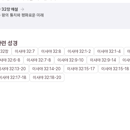
 32장 해설
 왕의 통치와 평화로운 미래
관련 성경
32장
이사야
32
:
7
이사야
32
:
8
이사야
32
:
1
-
2
이사야
32
:
1
-
4
사야
32
:
6
-
8
이사야
32
:
7
-
8
이사야
32
:
9
-
10
이사야
32
:
9
-
14
이사
이사야
32
:
13
-
20
이사야
32
:
14
-
20
이사야
32
:
15
-
17
이사야
32
:
15
-
18
이사야
32
:
17
-
18
이사야
32
:
18
-
20