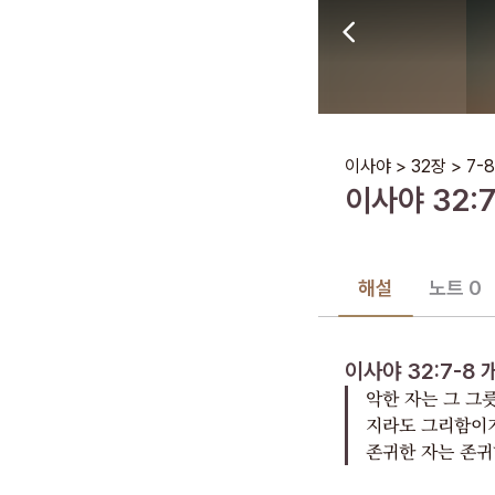
이사야
>
32장
>
7-8
이사야
32
:
해설
노트 0
이사야 32:7-8
악한 자는 그 그
지라도 그리함이
존귀한 자는 존귀