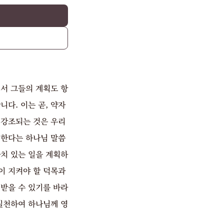
래서 그들의 계획도 항
다. 이는 곧, 약자
 강조되는 것은 우리
 한다는 하나님 말씀
가치 있는 일을 계획하
이 지켜야 할 덕목과
받을 수 있기를 바라
실천하여 하나님께 영