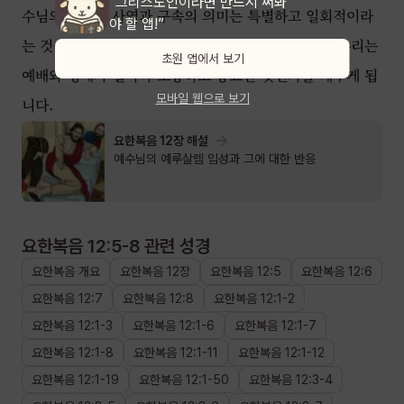
“그리스도인이라면 반드시 써봐
수님의 위대한 사역과 구속의 의미는 특별하고 일회적이라
야 할 앱!”
는 것을 제자들에게 상기시키는 말씀입니다. 이로써 우리는
초원 앱에서 보기
예배와 경배가 얼마나 소중하고 중요한 것인가를 배우게 됩
모바일 웹으로 보기
니다.
요한복음 12장 해설
예수님의 예루살렘 입성과 그에 대한 반응
요한복음 12:5-8
관련 성경
요한복음
개요
요한복음
12장
요한복음
12
:
5
요한복음
12
:
6
요한복음
12
:
7
요한복음
12
:
8
요한복음
12
:
1
-
2
요한복음
12
:
1
-
3
요한복음
12
:
1
-
6
요한복음
12
:
1
-
7
요한복음
12
:
1
-
8
요한복음
12
:
1
-
11
요한복음
12
:
1
-
12
요한복음
12
:
1
-
19
요한복음
12
:
1
-
50
요한복음
12
:
3
-
4