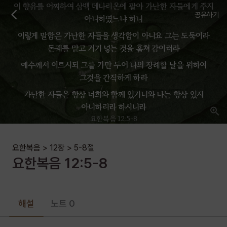
이 향유를 어찌하여 삼백 데나리온에 팔아 가난한 자들에게 주지
공유하기
아니하였느냐 하니
이렇게 말함은 가난한 자들을 생각함이 아니요 그는 도둑이라
돈궤를 맡고 거기 넣는 것을 훔쳐 감이러라
예수께서 이르시되 그를 가만 두어 나의 장례할 날을 위하여
그것을 간직하게 하라
가난한 자들은 항상 너희와 함께 있거니와 나는 항상 있지
아니하리라 하시니라
요한복음 12:5-8
요한복음
>
12장
>
5-8
절
요한복음
12
:
5-8
해설
노트 0