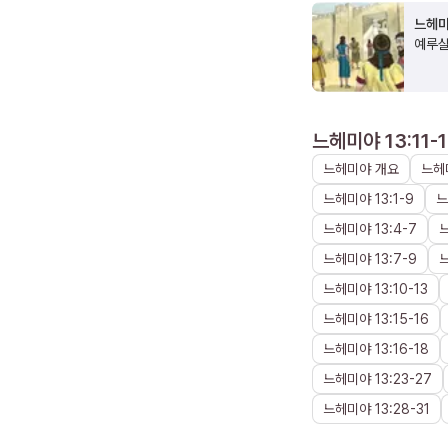
느헤미
예루살
느헤미야 13:11-1
느헤미야
개요
느헤
느헤미야
13
:
1
-
9
느
느헤미야
13
:
4
-
7
느헤미야
13
:
7
-
9
느헤미야
13
:
10
-
13
느헤미야
13
:
15
-
16
느헤미야
13
:
16
-
18
느헤미야
13
:
23
-
27
느헤미야
13
:
28
-
31