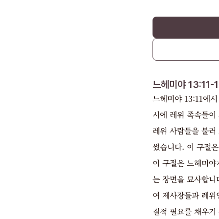
느헤미야 13:11-1
느헤미야 13:11에
시에 레위 족속들이
레위 사람들을 불러
썼습니다. 이 구절
이 구절은 느헤미야
는 장면을 묘사합니다
여 제사장들과 레위
질적 필요를 채우기