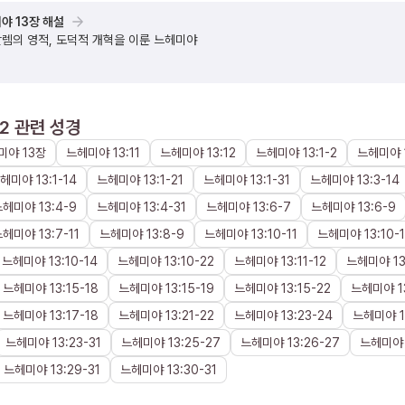
야 13장 해설
렘의 영적, 도덕적 개혁을 이룬 느헤미야
2
관련 성경
미야
13장
느헤미야
13
:
11
느헤미야
13
:
12
느헤미야
13
:
1
-
2
느헤미야
헤미야
13
:
1
-
14
느헤미야
13
:
1
-
21
느헤미야
13
:
1
-
31
느헤미야
13
:
3
-
14
느헤미야
13
:
4
-
9
느헤미야
13
:
4
-
31
느헤미야
13
:
6
-
7
느헤미야
13
:
6
-
9
느헤미야
13
:
7
-
11
느헤미야
13
:
8
-
9
느헤미야
13
:
10
-
11
느헤미야
13
:
10
-
느헤미야
13
:
10
-
14
느헤미야
13
:
10
-
22
느헤미야
13
:
11
-
12
느헤미야
1
느헤미야
13
:
15
-
18
느헤미야
13
:
15
-
19
느헤미야
13
:
15
-
22
느헤미야
1
느헤미야
13
:
17
-
18
느헤미야
13
:
21
-
22
느헤미야
13
:
23
-
24
느헤미야
느헤미야
13
:
23
-
31
느헤미야
13
:
25
-
27
느헤미야
13
:
26
-
27
느헤미야
느헤미야
13
:
29
-
31
느헤미야
13
:
30
-
31