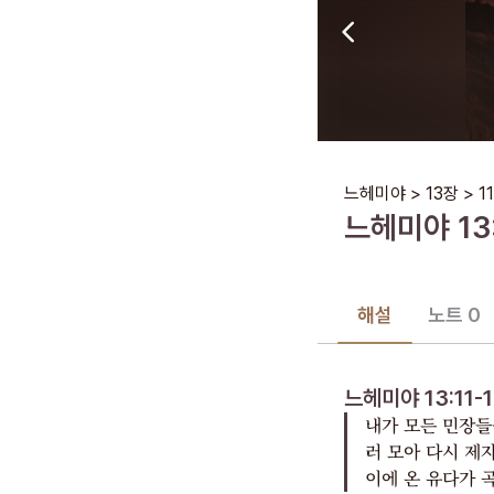
느헤미야
>
13장
>
1
느헤미야
13
해설
노트 0
느헤미야 13:11-1
내가 모든 민장들
러 모아 다시 제
이에 온 유다가 