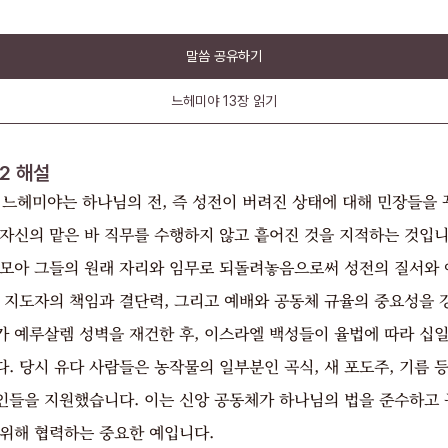
말씀 공유하기
느헤미야
13장
읽기
2
해설
서 느헤미야는 하나님의 전, 즉 성전이 버려진 상태에 대해 민장들을 
 자신의 맡은 바 직무를 수행하지 않고 흩어진 것을 지적하는 것입니
 모아 그들의 원래 자리와 임무로 되돌려놓음으로써 성전의 질서와 
은 지도자의 책임과 결단력, 그리고 예배와 공동체 규율의 중요성을 
가 예루살렘 성벽을 재건한 후, 이스라엘 백성들이 율법에 따라 십
. 당시 유다 사람들은 농작물의 일부분인 곡식, 새 포도주, 기름 
인들을 지원했습니다. 이는 신앙 공동체가 하나님의 법을 준수하고 
 위해 협력하는 중요한 예입니다.