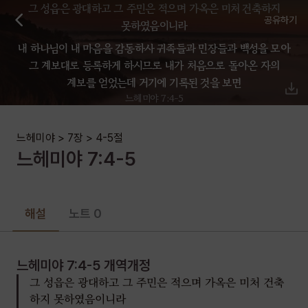
그 성읍은 광대하고 그 주민은 적으며 가옥은 미처 건축하지
공유하기
못하였음이니라
내 하나님이 내 마음을 감동하사 귀족들과 민장들과 백성을 모아
그 계보대로 등록하게 하시므로 내가 처음으로 돌아온 자의
계보를 얻었는데 거기에 기록된 것을 보면
느헤미야 7:4-5
느헤미야
>
7장
>
4-5
절
느헤미야
7
:
4-5
해설
노트 0
느헤미야 7:4-5
개역개정
그 성읍은 광대하고 그 주민은 적으며 가옥은 미처 건축
하지 못하였음이니라