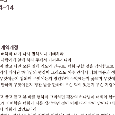
4-14
나는 비천에 처할 줄도 알고 풍부에 처할 줄도 알아 모든 일 곧 배부름과
배고픔과 풍부와 궁핍에도 처할 줄 아는 일체의 비결을 배웠노라
내게 능력 주시는 자 안에서 내가 모든 것을 할 수 있느니라
그러나 너희가 내 괴로움에 함께 참여하였으니 잘하였도다
빌립보서 4:4-14
개역개정
기뻐하라 내가 다시 말하노니 기뻐하라
 사람에게 알게 하라 주께서 가까우시니라
지 말고 다만 모든 일에 기도와 간구로, 너희 구할 것을 감사함으로
각에 뛰어난 하나님의 평강이 그리스도 예수 안에서 너희 마음과 
 무엇에든지 참되며 무엇에든지 경건하며 무엇에든지 옳으며 무엇에
 만하며 무엇에든지 칭찬 받을 만하며 무슨 덕이 있든지 무슨 기림
고 받고 듣고 본 바를 행하라 그리하면 평강의 하나님이 너희와 함
크게 기뻐함은 너희가 나를 생각하던 것이 이제 다시 싹이 남이니 너
나 기회가 없었느니라