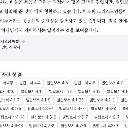
니다. 바울은 복음을 전하는 과정에서 많은 고난을 겪었지만, 빌립보
고 협력해 준 것에 대해 칭찬하고 있습니다. 이로써 그리스도인들이
 이루어가는 공동체의 중요성을 강조하고 있는 것입니다. 믿음 안에
이 하나님께서 기뻐하시는 일이라는 것을 보여줍니다.
서 4장 해설
 권면과 감사
관련 성경
보서
4장
빌립보서
4
:
4
빌립보서
4
:
5
빌립보서
4
:
6
빌립보서
4
:
7
보서
4
:
10
빌립보서
4
:
11
빌립보서
4
:
12
빌립보서
4
:
13
빌립보서
4
:
1
립보서
4
:
1
-
7
빌립보서
4
:
1
-
9
빌립보서
4
:
1
-
23
빌립보서
4
:
2
-
3
빌립
립보서
4
:
4
-
5
빌립보서
4
:
4
-
6
빌립보서
4
:
4
-
7
빌립보서
4
:
4
-
8
빌
빌립보서
4
:
4
-
14
빌립보서
4
:
5
-
6
빌립보서
4
:
5
-
7
빌립보서
4
:
6
-
7
립보서
4
:
6
-
13
빌립보서
4
:
7
-
8
빌립보서
4
:
7
-
9
빌립보서
4
:
8
-
9
빌