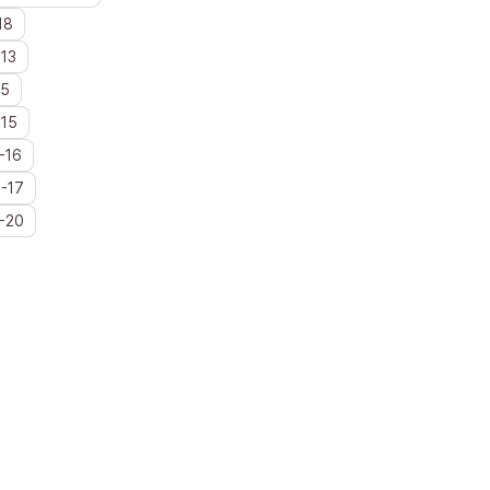
18
-
13
15
-
15
-
16
6
-
17
-
20