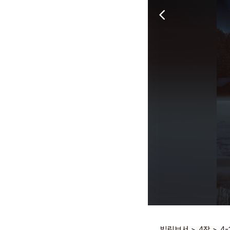
빌립보서
>
4장
>
4-