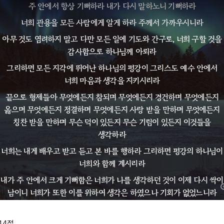
주 안에서 항상 기뻐하라 내가 다시 말하노니 기뻐하라
너희 관용을 모든 사람에게 알게 하라 주께서 가까우시니라
아무 것도 염려하지 말고 다만 모든 일에 기도와 간구로, 너희 구할 것을
감사함으로 하나님께 아뢰라
그리하면 모든 지각에 뛰어난 하나님의 평강이 그리스도 예수 안에서
너희 마음과 생각을 지키시리라
끝으로 형제들아 무엇에든지 참되며 무엇에든지 경건하며 무엇에든지
옳으며 무엇에든지 정결하며 무엇에든지 사랑 받을 만하며 무엇에든지
칭찬 받을 만하며 무슨 덕이 있든지 무슨 기림이 있든지 이것들을
생각하라
너희는 내게 배우고 받고 듣고 본 바를 행하라 그리하면 평강의 하나님이
너희와 함께 계시리라
내가 주 안에서 크게 기뻐함은 너희가 나를 생각하던 것이 이제 다시 싹이
남이니 너희가 또한 이를 위하여 생각은 하였으나 기회가 없었느니라
내가 궁핍하므로 말하는 것이 아니니라 어떠한 형편에든지 나는
자족하기를 배웠노니
14
절