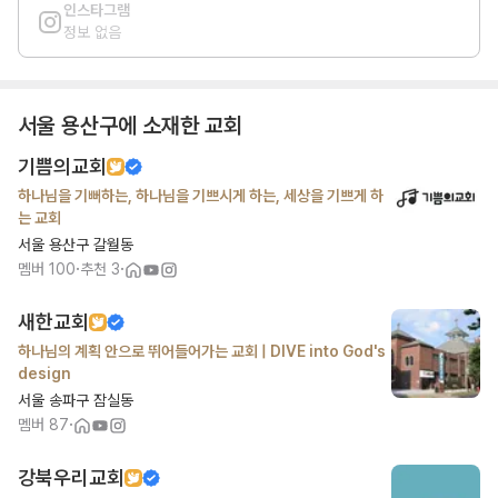
인스타그램
정보 없음
서울 용산구
에 소재한 교회
기쁨의교회
하나님을 기뻐하는, 하나님을 기쁘시게 하는, 세상을 기쁘게 하
는 교회
서울 용산구 갈월동
·
·
멤버
100
추천
3
새한교회
하나님의 계획 안으로 뛰어들어가는 교회 | DIVE into God's
design
서울 송파구 잠실동
·
멤버
87
강북우리교회