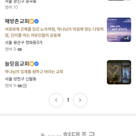
서울 광진구 중곡동
멤버
10
해방촌교회
여호와께 은혜를 입은 노아처럼, 하나님의 마음에 맞는 다윗처
럼, 진리를 아는 자유인들의 공동체
+
4
서울 용산구 청파동3가
·
멤버
9
늘믿음교회
하나님의 임재를 원하고 바라는 교회
서울 양천구 신월동
·
멤버
9
1