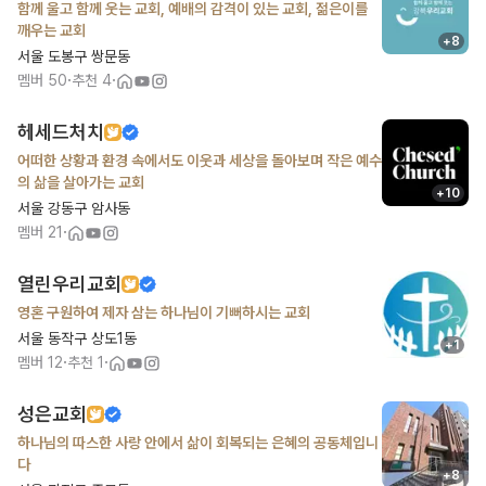
함께 울고 함께 웃는 교회, 예배의 감격이 있는 교회, 젊은이를
깨우는 교회
+
8
서울 도봉구 쌍문동
·
·
멤버
50
추천
4
헤세드처치
어떠한 상황과 환경 속에서도 이웃과 세상을 돌아보며 작은 예수
의 삶을 살아가는 교회
+
10
서울 강동구 암사동
·
멤버
21
열린우리교회
영혼 구원하여 제자 삼는 하나님이 기뻐하시는 교회
서울 동작구 상도1동
+
1
·
·
멤버
12
추천
1
성은교회
하나님의 따스한 사랑 안에서 삶이 회복되는 은혜의 공동체입니
다
+
8