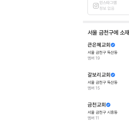
인스타그램
정보 없음
서울 금천구
에 소
큰은혜교회
서울 금천구 독산동
멤버
19
갈보리교회
서울 금천구 독산동
멤버
15
금천교회
서울 금천구 시흥동
멤버
11