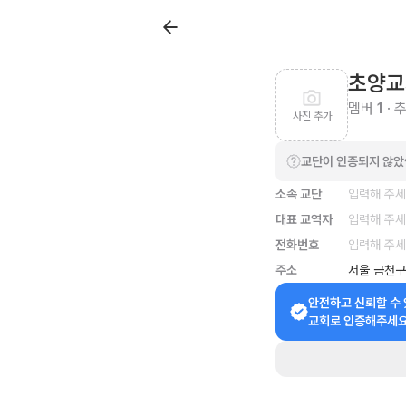
초양교
멤버
1
· 
사진 추가
교단이 인증되지 않
소속 교단
입력해 주
대표 교역자
입력해 주
전화번호
입력해 주
주소
서울 금천구
안전하고 신뢰할 수 
교회로 인증해주세