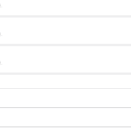
.
.
.