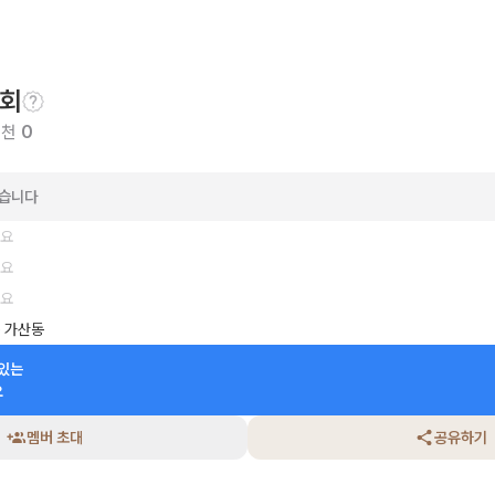
회
추천
0
았습니다
세요
세요
세요
 가산동
있는

요
멤버 초대
공유하기