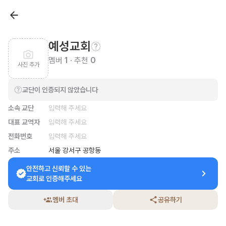
예성교회
멤버
1
· 추천
0
사진 추가
교단이 인증되지 않았습니다
소속 교단
입력해 주세요
대표 교역자
입력해 주세요
전화번호
입력해 주세요
주소
서울 강서구 공항동
안전하고 신뢰할 수 있는

교회로 인증해주세요
멤버 초대
공유하기