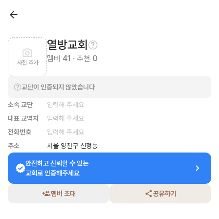
열방교회
멤버
41
· 추천
0
사진 추가
교단이 인증되지 않았습니다
소속 교단
입력해 주세요
대표 교역자
입력해 주세요
전화번호
입력해 주세요
주소
서울 양천구 신정동
안전하고 신뢰할 수 있는

교회로 인증해주세요
멤버 초대
공유하기