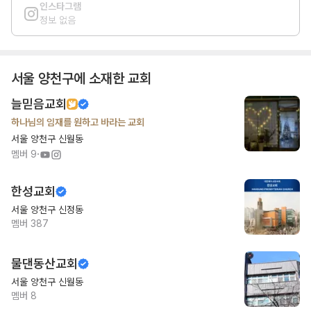
인스타그램
정보 없음
서울 양천구
에 소재한 교회
늘믿음교회
하나님의 임재를 원하고 바라는 교회
서울 양천구 신월동
·
멤버
9
한성교회
서울 양천구 신정동
멤버
387
물댄동산교회
서울 양천구 신월동
멤버
8