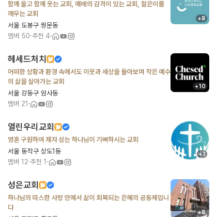
함께 울고 함께 웃는 교회, 예배의 감격이 있는 교회, 젊은이를
깨우는 교회
+
8
서울 도봉구 쌍문동
·
·
멤버
50
추천
4
헤세드처치
어떠한 상황과 환경 속에서도 이웃과 세상을 돌아보며 작은 예수
의 삶을 살아가는 교회
+
10
서울 강동구 암사동
·
멤버
21
열린우리교회
영혼 구원하여 제자 삼는 하나님이 기뻐하시는 교회
서울 동작구 상도1동
+
1
·
·
멤버
12
추천
1
성은교회
하나님의 따스한 사랑 안에서 삶이 회복되는 은혜의 공동체입니
다
+
8