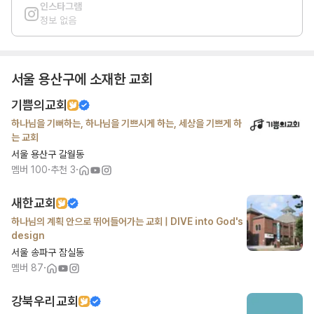
인스타그램
정보 없음
서울 용산구
에 소재한 교회
기쁨의교회
하나님을 기뻐하는, 하나님을 기쁘시게 하는, 세상을 기쁘게 하
는 교회
서울 용산구 갈월동
·
·
멤버
100
추천
3
새한교회
하나님의 계획 안으로 뛰어들어가는 교회 | DIVE into God's
design
서울 송파구 잠실동
·
멤버
87
강북우리교회