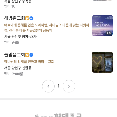
서울 광진구 중곡동
멤버
10
해방촌교회
여호와께 은혜를 입은 노아처럼, 하나님의 마음에 맞는 다윗처
럼, 진리를 아는 자유인들의 공동체
+
4
서울 용산구 청파동3가
·
멤버
9
늘믿음교회
하나님의 임재를 원하고 바라는 교회
서울 양천구 신월동
·
멤버
9
1