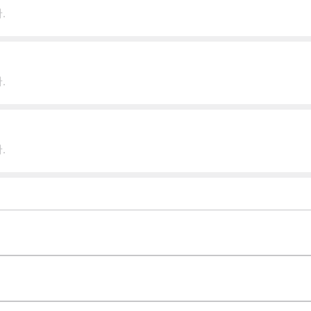
.
.
.