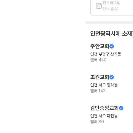
인스타그램
정보 없음
인천광역시
에 소재
주안교회
인천 부평구 산곡동
멤버
440
초원교회
인천 서구 청라동
멤버
142
검단중앙교회
인천 서구 마전동
멤버
80