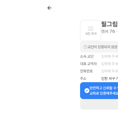
필그림
멤버
76
·
사진 추가
교단이 인증되지 않
소속 교단
입력해 주
대표 교역자
입력해 주
전화번호
입력해 주
주소
인천 서구 
안전하고 신뢰할 수 
교회로 인증해주세