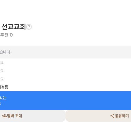
 선교교회
 추천
0
았습니다
세요
세요
세요
가정동
있는

요
멤버 초대
공유하기