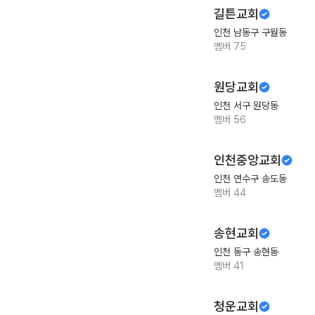
길튼교회
인천 남동구 구월동
멤버
75
원당교회
인천 서구 원당동
멤버
56
인천중앙교회
인천 연수구 송도동
멤버
44
송현교회
인천 동구 송현동
멤버
41
청운교회