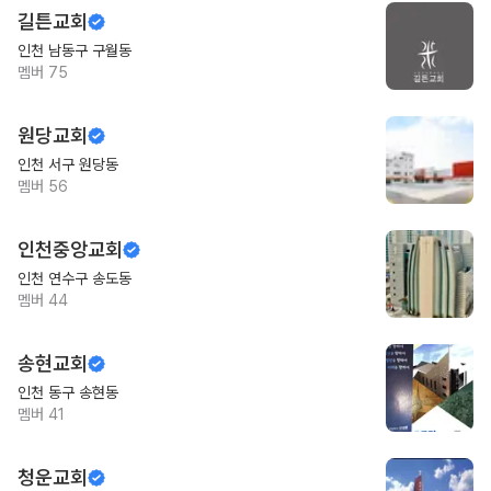
길튼교회
인천 남동구 구월동
멤버
75
원당교회
인천 서구 원당동
멤버
56
인천중앙교회
인천 연수구 송도동
멤버
44
송현교회
인천 동구 송현동
멤버
41
청운교회