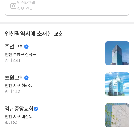
인스타그램
정보 없음
인천광역시
에 소재한 교회
주안교회
인천 부평구 산곡동
멤버
441
초원교회
인천 서구 청라동
멤버
142
검단중앙교회
인천 서구 마전동
멤버
80