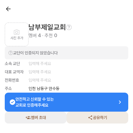
남부제일교회
멤버
4
· 추천
0
사진 추가
교단이 인증되지 않았습니다
소속 교단
입력해 주세요
대표 교역자
입력해 주세요
전화번호
입력해 주세요
주소
인천 남동구 만수동
안전하고 신뢰할 수 있는

교회로 인증해주세요
멤버 초대
공유하기