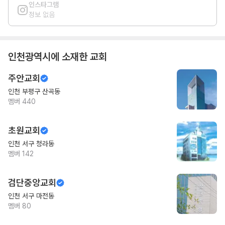
인스타그램
정보 없음
인천광역시
에 소재한 교회
주안교회
인천 부평구 산곡동
멤버
440
초원교회
인천 서구 청라동
멤버
142
검단중앙교회
인천 서구 마전동
멤버
80