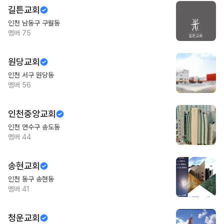
길튼교회
인천 남동구 구월동
멤버
75
원당교회
인천 서구 원당동
멤버
56
인천중앙교회
인천 연수구 송도동
멤버
44
송현교회
인천 동구 송현동
멤버
41
청운교회