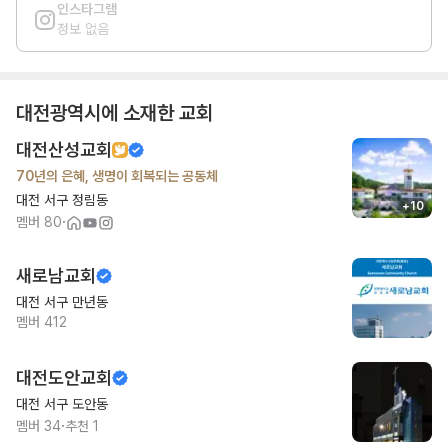
인스타그램
정보 없음
대전광역시
에 소재한 교회
대전산성교회
70년의 은혜, 생명이 회복되는 공동체
대전 서구 정림동
+
10
·
멤버
80
새로남교회
대전 서구 만년동
멤버
412
대전도안교회
대전 서구 도안동
·
멤버
34
추천
1