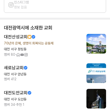
인스타그램
정보 없음
대전광역시
에 소재한 교회
대전산성교회
70년의 은혜, 생명이 회복되는 공동체
대전 서구 정림동
+
10
·
멤버
80
새로남교회
대전 서구 만년동
멤버
412
대전도안교회
대전 서구 도안동
·
멤버
34
추천
1