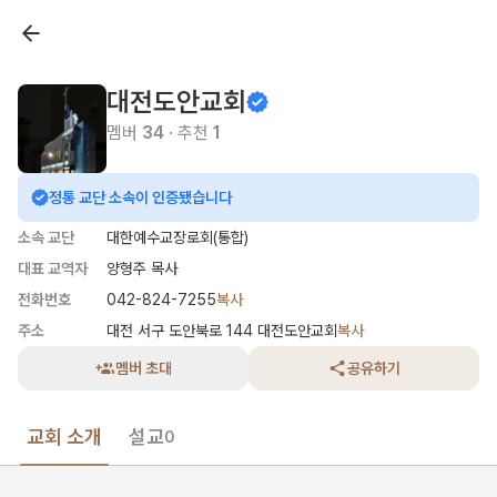
대전도안교회
멤버
34
· 추천
1
정통 교단 소속이 인증됐습니다
소속 교단
대한예수교장로회(통합)
대표 교역자
양형주 목사
전화번호
042-824-7255
복사
주소
대전 서구 도안북로 144 대전도안교회
복사
멤버 초대
공유하기
교회 소개
설교
0