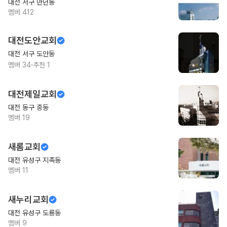
대전 서구 만년동
멤버
412
대전도안교회
대전 서구 도안동
·
멤버
34
추천
1
대전제일교회
대전 동구 중동
멤버
19
새롬교회
대전 유성구 지족동
멤버
11
새누리교회
대전 유성구 도룡동
멤버
9