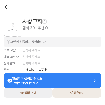
사상교회
멤버
39
· 추천
0
사진 추가
교단이 인증되지 않았습니다
소속 교단
입력해 주세요
대표 교역자
입력해 주세요
전화번호
입력해 주세요
주소
부산 사상구 덕포동
안전하고 신뢰할 수 있는

교회로 인증해주세요
멤버 초대
공유하기