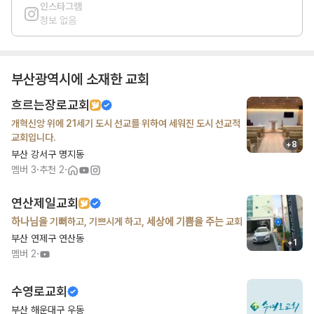
인스타그램
정보 없음
부산광역시
에 소재한 교회
흐르는장로교회
개혁신앙 위에 21세기 도시 선교를 위하여 세워진 도시 선교적
교회입니다.
+
8
부산 강서구 명지동
·
·
멤버
3
추천
2
연산제일교회
하나님을 기뻐하고, 기쁘시게 하고, 세상에 기쁨을 주는 교회
부산 연제구 연산동
+
1
·
멤버
2
수영로교회
부산 해운대구 우동