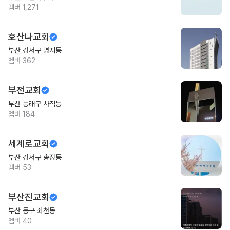
멤버
1,271
호산나교회
부산 강서구 명지동
멤버
362
부전교회
부산 동래구 사직동
멤버
184
세계로교회
부산 강서구 송정동
멤버
53
부산진교회
부산 동구 좌천동
멤버
40