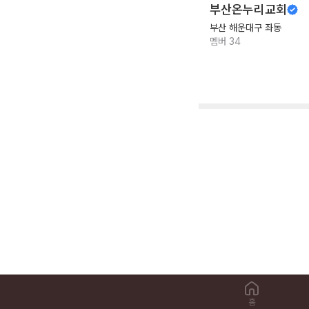
부산온누리교회
부산 해운대구 좌동
멤버
34
홈