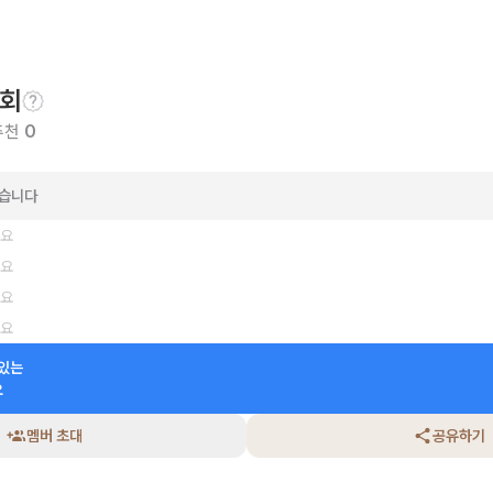
회
추천
0
았습니다
세요
세요
세요
세요
있는

요
멤버 초대
공유하기