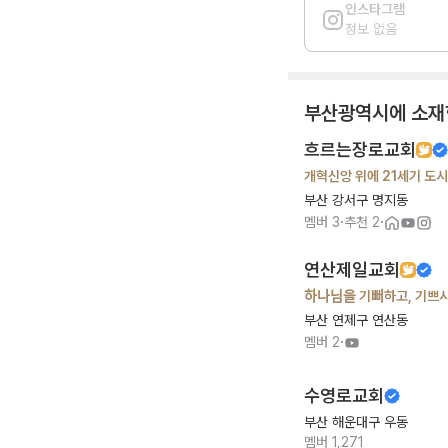
인스타그램
정보 없음
부산광역시
에 소재
흐르는장로교회
개혁신앙 위에 21세기 도
부산 강서구 명지동
·
·
멤버
3
추천
2
연산제일교회
하나님을 기뻐하고, 기쁘시
부산 연제구 연산동
·
멤버
2
수영로교회
부산 해운대구 우동
멤버
1,271