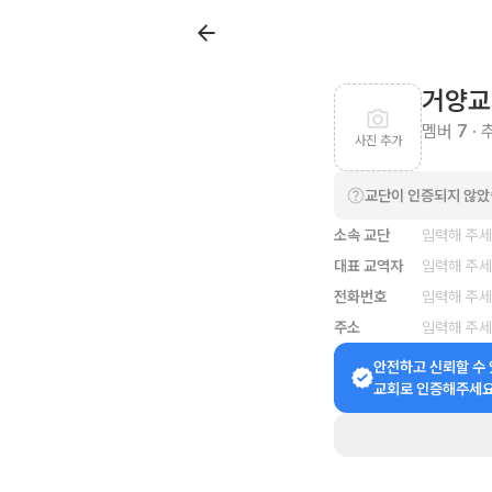
거양교
멤버
7
· 
사진 추가
교단이 인증되지 않
소속 교단
입력해 주
대표 교역자
입력해 주
전화번호
입력해 주
주소
입력해 주
안전하고 신뢰할 수 
교회로 인증해주세