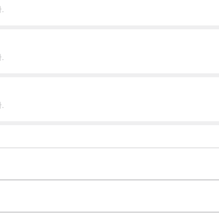
.
.
.