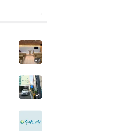
+
8
+
1