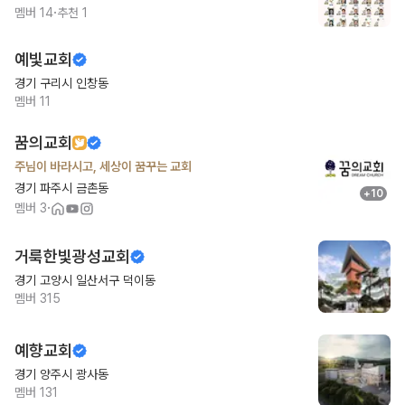
·
멤버
14
추천
1
예빛교회
경기 구리시 인창동
멤버
11
꿈의교회
주님이 바라시고, 세상이 꿈꾸는 교회
경기 파주시 금촌동
+
10
·
멤버
3
거룩한빛광성교회
경기 고양시 일산서구 덕이동
멤버
315
예향교회
경기 양주시 광사동
멤버
131