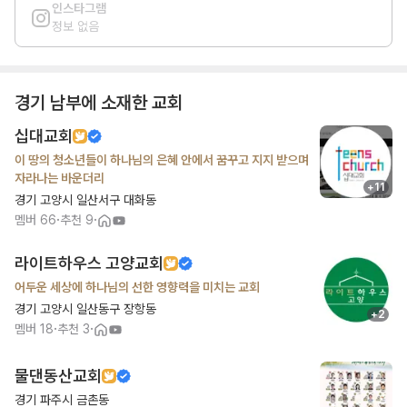
인스타그램
정보 없음
경기 남부
에 소재한 교회
십대교회
이 땅의 청소년들이 하나님의 은혜 안에서 꿈꾸고 지지 받으며
자라나는 바운더리
+
11
경기 고양시 일산서구 대화동
·
·
멤버
66
추천
9
라이트하우스 고양교회
어두운 세상에 하나님의 선한 영향력을 미치는 교회
경기 고양시 일산동구 장항동
+
2
·
·
멤버
18
추천
3
물댄동산교회
경기 파주시 금촌동