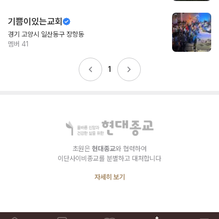
기쁨이있는교회
경기 고양시 일산동구 장항동
멤버
41
1
초원은
현대종교
와 협력하여
이단사이비종교를 분별하고 대처합니다
자세히 보기