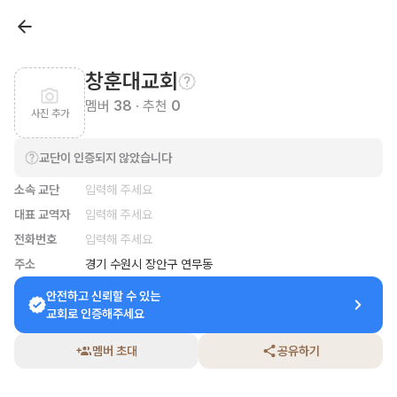
창훈대교회
멤버
38
· 추천
0
사진 추가
교단이 인증되지 않았습니다
소속 교단
입력해 주세요
대표 교역자
입력해 주세요
전화번호
입력해 주세요
주소
경기 수원시 장안구 연무동
안전하고 신뢰할 수 있는

교회로 인증해주세요
멤버 초대
공유하기