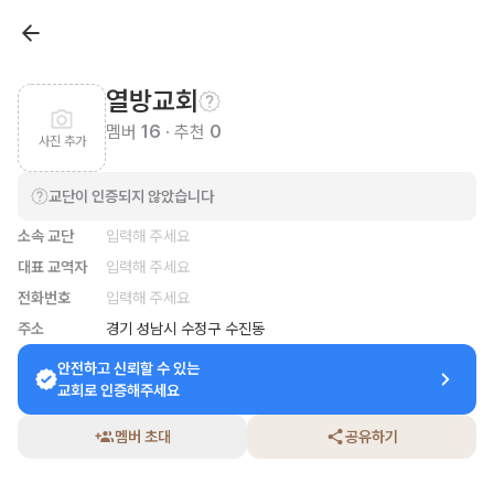
열방교회
멤버
16
· 추천
0
사진 추가
교단이 인증되지 않았습니다
소속 교단
입력해 주세요
대표 교역자
입력해 주세요
전화번호
입력해 주세요
주소
경기 성남시 수정구 수진동
안전하고 신뢰할 수 있는

교회로 인증해주세요
멤버 초대
공유하기