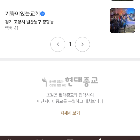
기쁨이있는교회
경기 고양시 일산동구 장항동
멤버
41
1
초원은
현대종교
와 협력하여
이단사이비종교를 분별하고 대처합니다
자세히 보기