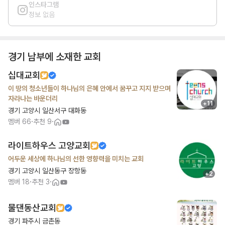
인스타그램
정보 없음
경기 남부
에 소재한 교회
십대교회
이 땅의 청소년들이 하나님의 은혜 안에서 꿈꾸고 지지 받으며
자라나는 바운더리
+
11
경기 고양시 일산서구 대화동
·
·
멤버
66
추천
9
라이트하우스 고양교회
어두운 세상에 하나님의 선한 영향력을 미치는 교회
경기 고양시 일산동구 장항동
+
2
·
·
멤버
18
추천
3
물댄동산교회
경기 파주시 금촌동