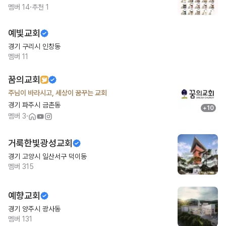
·
멤버
14
추천
1
예빛교회
경기 구리시 인창동
멤버
11
꿈의교회
주님이 바라시고, 세상이 꿈꾸는 교회
경기 파주시 금촌동
+
10
·
멤버
3
거룩한빛광성교회
경기 고양시 일산서구 덕이동
멤버
315
예향교회
경기 양주시 광사동
멤버
131