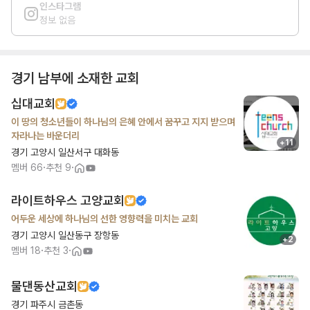
인스타그램
정보 없음
경기 남부
에 소재한 교회
십대교회
이 땅의 청소년들이 하나님의 은혜 안에서 꿈꾸고 지지 받으며
자라나는 바운더리
+
11
경기 고양시 일산서구 대화동
·
·
멤버
66
추천
9
라이트하우스 고양교회
어두운 세상에 하나님의 선한 영향력을 미치는 교회
경기 고양시 일산동구 장항동
+
2
·
·
멤버
18
추천
3
물댄동산교회
경기 파주시 금촌동