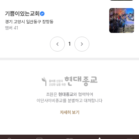
기쁨이있는교회
경기 고양시 일산동구 장항동
멤버
41
1
초원은
현대종교
와 협력하여
이단사이비종교를 분별하고 대처합니다
자세히 보기