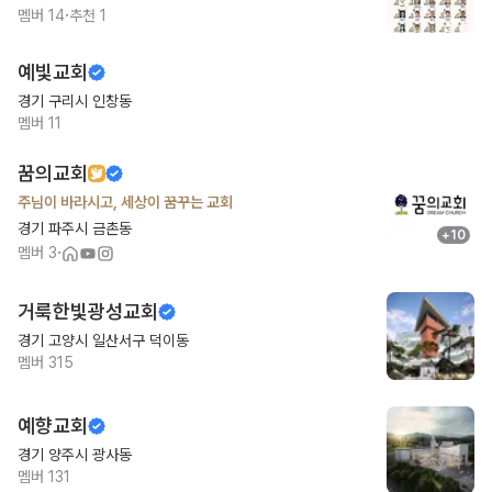
·
멤버
14
추천
1
예빛교회
경기 구리시 인창동
멤버
11
꿈의교회
주님이 바라시고, 세상이 꿈꾸는 교회
경기 파주시 금촌동
+
10
·
멤버
3
거룩한빛광성교회
경기 고양시 일산서구 덕이동
멤버
315
예향교회
경기 양주시 광사동
멤버
131