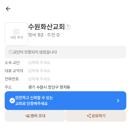
수원화산교회
멤버
92
· 추천
0
사진 추가
교단이 인증되지 않았습니다
소속 교단
입력해 주세요
대표 교역자
입력해 주세요
전화번호
입력해 주세요
주소
경기 수원시 장안구 정자동
안전하고 신뢰할 수 있는

교회로 인증해주세요
멤버 초대
공유하기