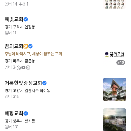
·
멤버
14
추천
1
예빛교회
경기 구리시 인창동
멤버
11
꿈의교회
주님이 바라시고, 세상이 꿈꾸는 교회
경기 파주시 금촌동
+
10
·
멤버
3
거룩한빛광성교회
경기 고양시 일산서구 덕이동
멤버
315
예향교회
경기 양주시 광사동
멤버
131