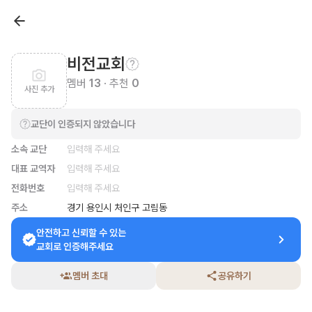
비전교회
멤버
13
· 추천
0
사진 추가
교단이 인증되지 않았습니다
소속 교단
입력해 주세요
대표 교역자
입력해 주세요
전화번호
입력해 주세요
주소
경기 용인시 처인구 고림동
안전하고 신뢰할 수 있는

교회로 인증해주세요
멤버 초대
공유하기