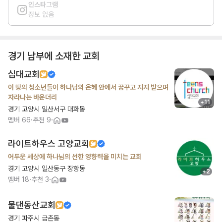
인스타그램
정보 없음
경기 남부
에 소재한 교회
십대교회
이 땅의 청소년들이 하나님의 은혜 안에서 꿈꾸고 지지 받으며
자라나는 바운더리
+
11
경기 고양시 일산서구 대화동
·
·
멤버
66
추천
9
라이트하우스 고양교회
어두운 세상에 하나님의 선한 영향력을 미치는 교회
경기 고양시 일산동구 장항동
+
2
·
·
멤버
18
추천
3
물댄동산교회
경기 파주시 금촌동