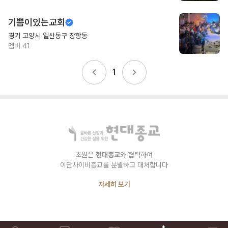
기쁨이있는교회
경기 고양시 일산동구 장항동
멤버
41
1
초원은
현대종교
와 협력하여
이단사이비종교를 분별하고 대처합니다
자세히 보기