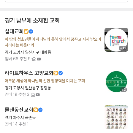
경기 남부
에 소재한 교회
십대교회
이 땅의 청소년들이 하나님의 은혜 안에서 꿈꾸고 지지 받으며
자라나는 바운더리
+
11
경기 고양시 일산서구 대화동
·
·
멤버
66
추천
9
라이트하우스 고양교회
어두운 세상에 하나님의 선한 영향력을 미치는 교회
경기 고양시 일산동구 장항동
+
2
·
·
멤버
18
추천
3
물댄동산교회
경기 파주시 금촌동
·
멤버
14
추천
1