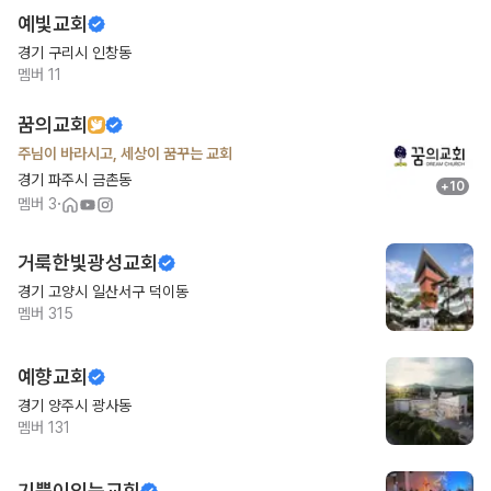
예빛교회
경기 구리시 인창동
멤버
11
꿈의교회
주님이 바라시고, 세상이 꿈꾸는 교회
경기 파주시 금촌동
+
10
·
멤버
3
거룩한빛광성교회
경기 고양시 일산서구 덕이동
멤버
315
예향교회
경기 양주시 광사동
멤버
131
기쁨이있는교회