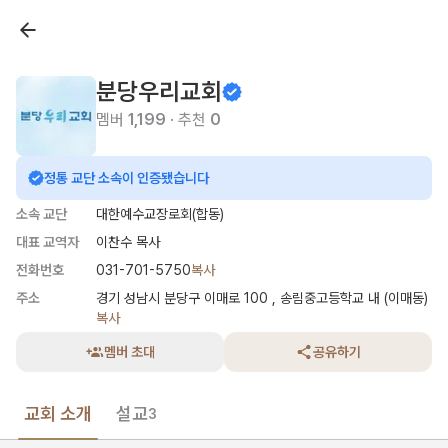
분당우리교회
멤버
1,199
· 추천
0
정통 교단 소속이 인증됐습니다
소속 교단
대한예수교장로회(합동)
대표 교역자
이찬수 목사
전화번호
031-701-5750
복사
주소
경기 성남시 분당구 이매로 100 , 송림중고등학교 내 (이매동)
복사
멤버 초대
공유하기
교회 소개
설교
3