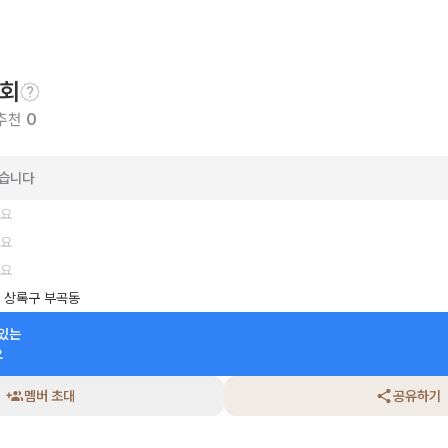
회
 추천
0
았습니다
세요
세요
세요
 상록구 부곡동
있는

요
멤버 초대
공유하기