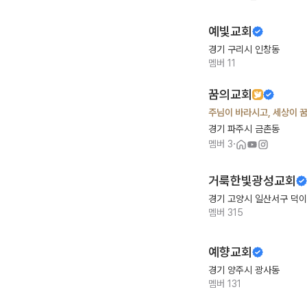
예빛교회
경기 구리시 인창동
멤버
11
꿈의교회
주님이 바라시고, 세상이 
경기 파주시 금촌동
·
멤버
3
거룩한빛광성교회
경기 고양시 일산서구 덕
멤버
315
예향교회
경기 양주시 광사동
멤버
131