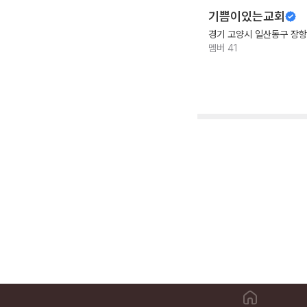
기쁨이있는교회
경기 고양시 일산동구 장
멤버
41