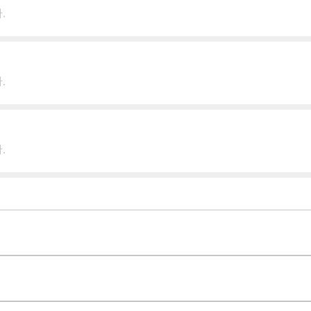
.
.
.