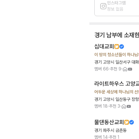
인스타그램
정보 없음
경기 남부
에 소재한
십대교회
이 땅의 청소년들이 하나님
경기 고양시 일산서구 대
·
·
멤버
66
추천
9
라이트하우스 고양
어두운 세상에 하나님의 선
경기 고양시 일산동구 장
·
·
멤버
18
추천
3
물댄동산교회
경기 파주시 금촌동
·
멤버
14
추천
1