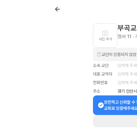
부곡교
멤버
11
·
사진 추가
교단이 인증되지 않
소속 교단
입력해 주
대표 교역자
입력해 주
전화번호
입력해 주
주소
경기 안산시
안전하고 신뢰할 수 
교회로 인증해주세