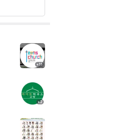
+
11
+
2