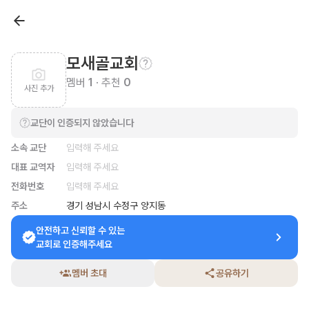
모새골교회
멤버
1
· 추천
0
사진 추가
교단이 인증되지 않았습니다
소속 교단
입력해 주세요
대표 교역자
입력해 주세요
전화번호
입력해 주세요
주소
경기 성남시 수정구 양지동
안전하고 신뢰할 수 있는

교회로 인증해주세요
멤버 초대
공유하기