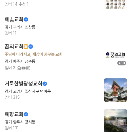
·
멤버
14
추천
1
예빛교회
경기 구리시 인창동
멤버
11
꿈의교회
주님이 바라시고, 세상이 꿈꾸는 교회
경기 파주시 금촌동
+
10
·
멤버
3
거룩한빛광성교회
경기 고양시 일산서구 덕이동
멤버
315
예향교회
경기 양주시 광사동
멤버
131