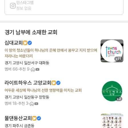
인스타그램
정보 없음
경기 남부
에 소재한 교회
십대교회
이 땅의 청소년들이 하나님의 은혜 안에서 꿈꾸고 지지 받으며
자라나는 바운더리
+
11
경기 고양시 일산서구 대화동
·
·
멤버
66
추천
9
라이트하우스 고양교회
어두운 세상에 하나님의 선한 영향력을 미치는 교회
경기 고양시 일산동구 장항동
+
2
·
·
멤버
18
추천
3
물댄동산교회
경기 파주시 금촌동