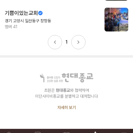
기쁨이있는교회
경기 고양시 일산동구 장항동
멤버
41
1
초원은
현대종교
와 협력하여
이단사이비종교를 분별하고 대처합니다
자세히 보기