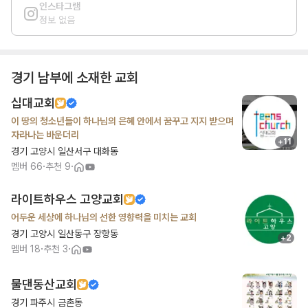
인스타그램
정보 없음
경기 남부
에 소재한 교회
십대교회
이 땅의 청소년들이 하나님의 은혜 안에서 꿈꾸고 지지 받으며
자라나는 바운더리
+
11
경기 고양시 일산서구 대화동
·
·
멤버
66
추천
9
라이트하우스 고양교회
어두운 세상에 하나님의 선한 영향력을 미치는 교회
경기 고양시 일산동구 장항동
+
2
·
·
멤버
18
추천
3
물댄동산교회
경기 파주시 금촌동