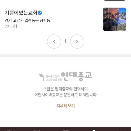
기쁨이있는교회
경기 고양시 일산동구 장항동
멤버
41
1
초원은
현대종교
와 협력하여
이단사이비종교를 분별하고 대처합니다
자세히 보기