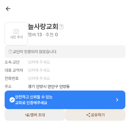
늘사랑교회
멤버
13
· 추천
0
사진 추가
교단이 인증되지 않았습니다
소속 교단
입력해 주세요
대표 교역자
입력해 주세요
전화번호
입력해 주세요
주소
경기 안양시 만안구 안양동
안전하고 신뢰할 수 있는

교회로 인증해주세요
멤버 초대
공유하기