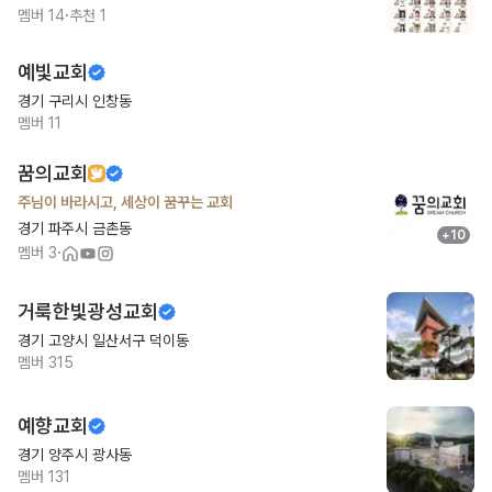
·
멤버
14
추천
1
예빛교회
경기 구리시 인창동
멤버
11
꿈의교회
주님이 바라시고, 세상이 꿈꾸는 교회
경기 파주시 금촌동
+
10
·
멤버
3
거룩한빛광성교회
경기 고양시 일산서구 덕이동
멤버
315
예향교회
경기 양주시 광사동
멤버
131