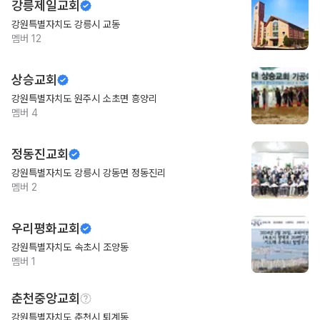
강릉제일교회
강원특별자치도 강릉시 교동
멤버
12
상승교회
강원특별자치도 원주시 소초면 흥양리
멤버
4
정동진교회
강원특별자치도 강릉시 강동면 정동진리
멤버
2
우리평화교회
강원특별자치도 속초시 조양동
멤버
1
춘천중앙교회
강원특별자치도 춘천시 퇴계동