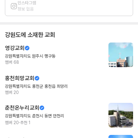
인스타그램
정보 없음
강원도
에 소재한 교회
영강교회
강원특별자치도 원주시 행구동
멤버
68
홍천희망교회
강원특별자치도 홍천군 홍천읍 희망리
멤버
20
춘천온누리교회
강원특별자치도 춘천시 동면 만천리
·
멤버
20
추천
1