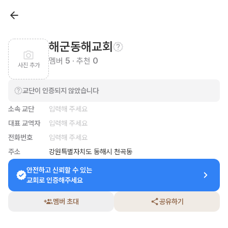
해군동해교회
멤버
5
· 추천
0
사진 추가
교단이 인증되지 않았습니다
소속 교단
입력해 주세요
대표 교역자
입력해 주세요
전화번호
입력해 주세요
주소
강원특별자치도 동해시 천곡동
안전하고 신뢰할 수 있는

교회로 인증해주세요
멤버 초대
공유하기