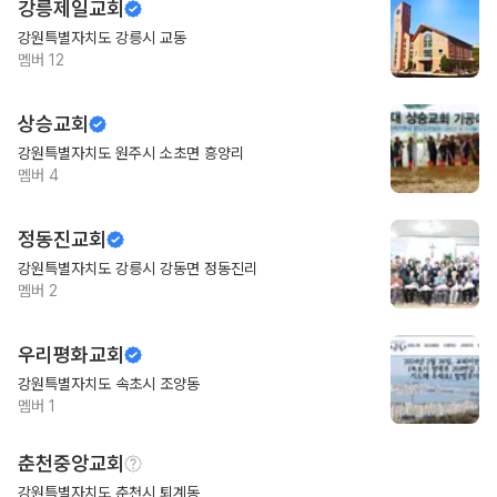
강릉제일교회
강원특별자치도 강릉시 교동
멤버
12
상승교회
강원특별자치도 원주시 소초면 흥양리
멤버
4
정동진교회
강원특별자치도 강릉시 강동면 정동진리
멤버
2
우리평화교회
강원특별자치도 속초시 조양동
멤버
1
춘천중앙교회
강원특별자치도 춘천시 퇴계동