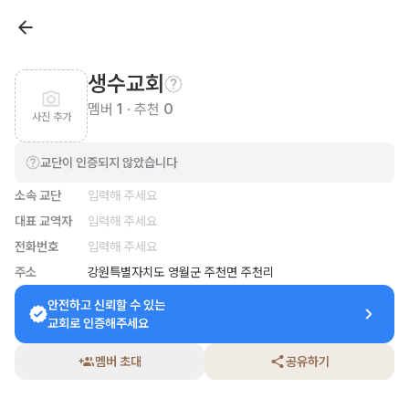
생수교회
멤버
1
· 추천
0
사진 추가
교단이 인증되지 않았습니다
소속 교단
입력해 주세요
대표 교역자
입력해 주세요
전화번호
입력해 주세요
주소
강원특별자치도 영월군 주천면 주천리
안전하고 신뢰할 수 있는

교회로 인증해주세요
멤버 초대
공유하기