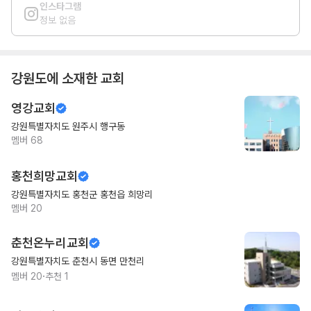
인스타그램
정보 없음
강원도
에 소재한 교회
영강교회
강원특별자치도 원주시 행구동
멤버
68
홍천희망교회
강원특별자치도 홍천군 홍천읍 희망리
멤버
20
춘천온누리교회
강원특별자치도 춘천시 동면 만천리
·
멤버
20
추천
1