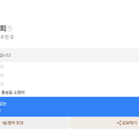
회
 추천
0
았습니다
세요
세요
세요
 홍성읍 소향리
있는

요
멤버 초대
공유하기