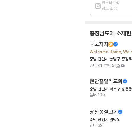
인스타그램
정보 없음
충청남도
에 소재한
나노처치
Welcome Home, We a
충남 천안시 동남구 충절로
·
·
멤버
41
추천
5
천안갈릴리교회
충남 천안시 서북구 쌍용동
멤버
190
당진성결교회
충남 당진시 원당동
멤버
33