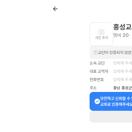
홍성교
멤버
20
·
사진 추가
교단이 인증되지 않
소속 교단
입력해 주
대표 교역자
입력해 주
전화번호
입력해 주
주소
충남 홍성군
안전하고 신뢰할 수 
교회로 인증해주세