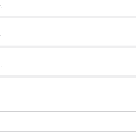
.
.
.