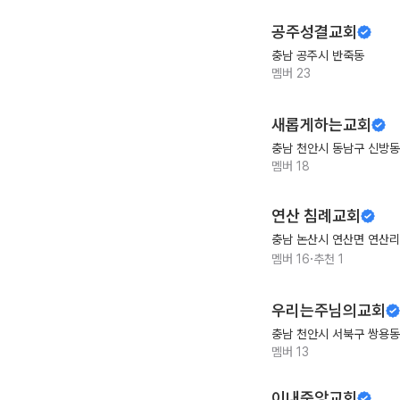
공주성결교회
충남 공주시 반죽동
멤버
23
새롭게하는교회
충남 천안시 동남구 신방동
멤버
18
연산 침례교회
충남 논산시 연산면 연산리
·
멤버
16
추천
1
우리는주님의교회
충남 천안시 서북구 쌍용동
멤버
13
이내중앙교회