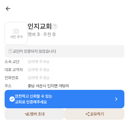
인지교회
멤버
3
· 추천
0
사진 추가
교단이 인증되지 않았습니다
소속 교단
입력해 주세요
대표 교역자
입력해 주세요
전화번호
입력해 주세요
주소
충남 서산시 인지면 야당리
안전하고 신뢰할 수 있는

교회로 인증해주세요
멤버 초대
공유하기