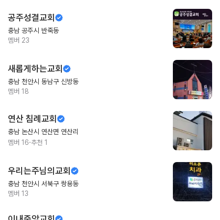
공주성결교회
충남 공주시 반죽동
멤버
23
새롭게하는교회
충남 천안시 동남구 신방동
멤버
18
연산 침례교회
충남 논산시 연산면 연산리
·
멤버
16
추천
1
우리는주님의교회
충남 천안시 서북구 쌍용동
멤버
13
이내중앙교회