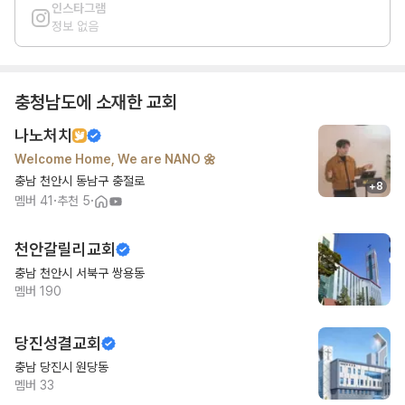
인스타그램
정보 없음
충청남도
에 소재한 교회
나노처치
Welcome Home, We are NANO 🌼
충남 천안시 동남구 충절로
+
8
·
·
멤버
41
추천
5
천안갈릴리교회
충남 천안시 서북구 쌍용동
멤버
190
당진성결교회
충남 당진시 원당동
멤버
33