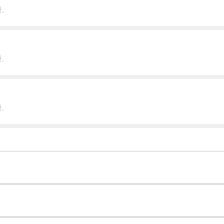
.
.
.