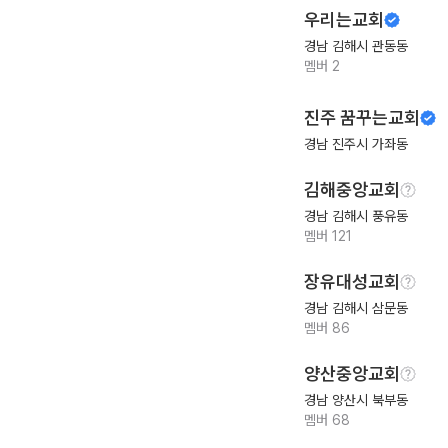
우리는교회
경남 김해시 관동동
멤버
2
진주 꿈꾸는교회
경남 진주시 가좌동
김해중앙교회
경남 김해시 풍유동
멤버
121
장유대성교회
경남 김해시 삼문동
멤버
86
양산중앙교회
경남 양산시 북부동
멤버
68