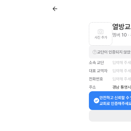
열방교
멤버
10
·
사진 추가
교단이 인증되지 않
소속 교단
입력해 주
대표 교역자
입력해 주
전화번호
입력해 주
주소
경남 통영시
안전하고 신뢰할 수 
교회로 인증해주세