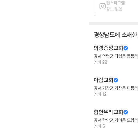
인스타그램
정보 없음
경상남도
에 소재한
의령중앙교회
경남 의령군 의령읍 동동리
멤버
28
아림교회
경남 거창군 거창읍 대동리
멤버
12
함안우리교회
경남 함안군 가야읍 도항리
멤버
5