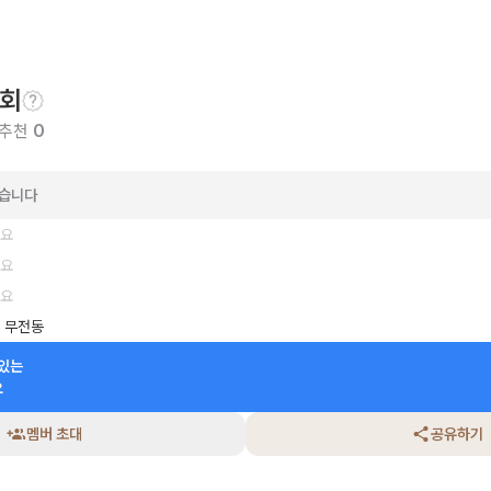
회
 추천
0
았습니다
세요
세요
세요
 무전동
있는

요
멤버 초대
공유하기