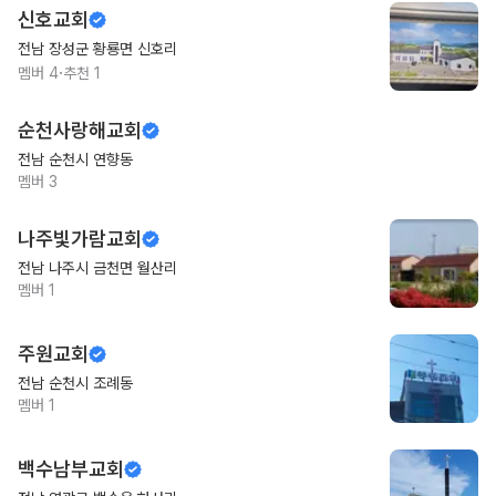
신호교회
전남 장성군 황룡면 신호리
·
멤버
4
추천
1
순천사랑해교회
전남 순천시 연향동
멤버
3
나주빛가람교회
전남 나주시 금천면 월산리
멤버
1
주원교회
전남 순천시 조례동
멤버
1
백수남부교회