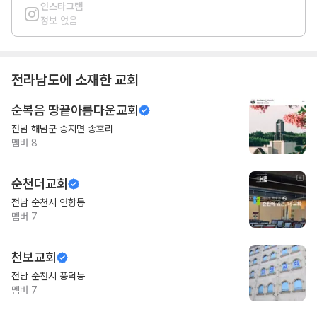
인스타그램
정보 없음
전라남도
에 소재한 교회
순복음 땅끝아름다운교회
전남 해남군 송지면 송호리
멤버
8
순천더교회
전남 순천시 연향동
멤버
7
천보교회
전남 순천시 풍덕동
멤버
7