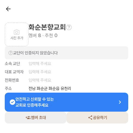
화순본향교회
멤버
8
· 추천
0
사진 추가
교단이 인증되지 않았습니다
소속 교단
입력해 주세요
대표 교역자
입력해 주세요
전화번호
입력해 주세요
주소
전남 화순군 화순읍 유천리
안전하고 신뢰할 수 있는

교회로 인증해주세요
멤버 초대
공유하기