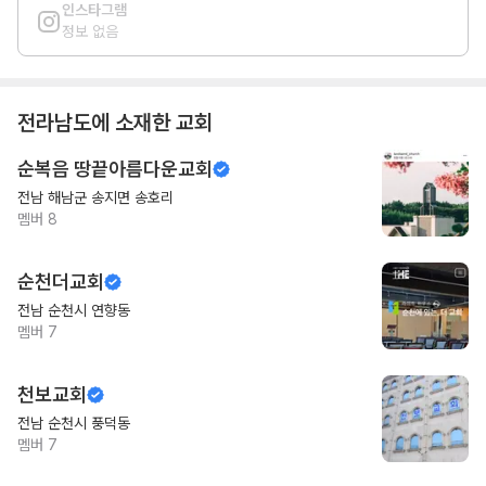
인스타그램
정보 없음
전라남도
에 소재한 교회
순복음 땅끝아름다운교회
전남 해남군 송지면 송호리
멤버
8
순천더교회
전남 순천시 연향동
멤버
7
천보교회
전남 순천시 풍덕동
멤버
7