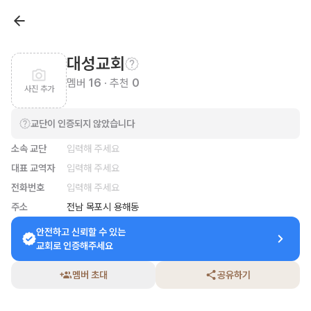
대성교회
멤버
16
· 추천
0
사진 추가
교단이 인증되지 않았습니다
소속 교단
입력해 주세요
대표 교역자
입력해 주세요
전화번호
입력해 주세요
주소
전남 목포시 용해동
안전하고 신뢰할 수 있는

교회로 인증해주세요
멤버 초대
공유하기