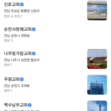
신호교회
전남 장성군 황룡면 신호리
·
멤버
4
추천
1
순천사랑해교회
전남 순천시 연향동
멤버
3
나주빛가람교회
전남 나주시 금천면 월산리
멤버
1
주원교회
전남 순천시 조례동
멤버
1
백수남부교회